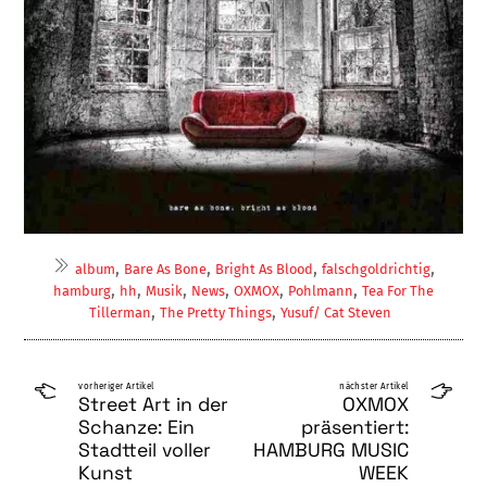
,
,
,
,
album
Bare As Bone
Bright As Blood
falschgoldrichtig
,
,
,
,
,
,
hamburg
hh
Musik
News
OXMOX
Pohlmann
Tea For The
,
,
Tillerman
The Pretty Things
Yusuf/ Cat Steven
vorheriger Artikel
nächster Artikel
Street Art in der
OXMOX
Schanze: Ein
präsentiert:
Stadtteil voller
HAMBURG MUSIC
Kunst
WEEK