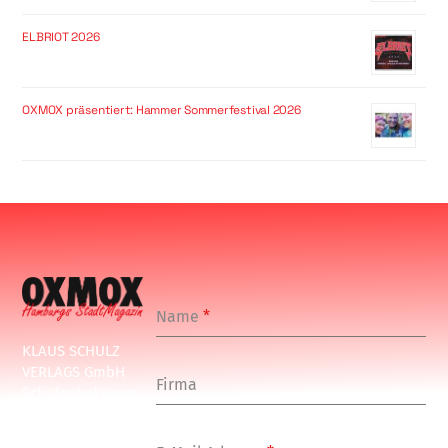
ELBRIOT 2026
OXMOX präsentiert: Hammer Sommerfestival 2026
Name
*
KLAUS SCHULZ
VERLAGS GmbH
Firma
Schulenbeksweg
1
20535 Hamburg