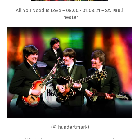
All You Need Is Love – 08.06.- 01.08.21 – St. Pauli
Theater
(© hundertmark)