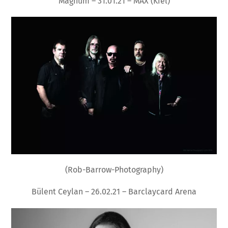
Magnum – 31.01.21 – MAX (Kiel)
(Rob-Barrow-Photography)
Bülent Ceylan – 26.02.21 – Barclaycard Arena