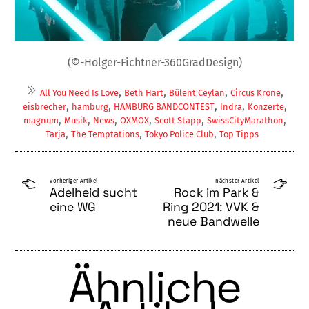
(©-Holger-Fichtner-360GradDesign)
,
,
,
,
All You Need Is Love
Beth Hart
Bülent Ceylan
Circus Krone
,
,
,
,
,
eisbrecher
hamburg
HAMBURG BANDCONTEST
Indra
Konzerte
,
,
,
,
,
,
magnum
Musik
News
OXMOX
Scott Stapp
SwissCityMarathon
,
,
,
Tarja
The Temptations
Tokyo Police Club
Top Tipps
vorheriger Artikel
nächster Artikel
Adelheid sucht
Rock im Park &
eine WG
Ring 2021: VVK &
neue Bandwelle
Ähnliche