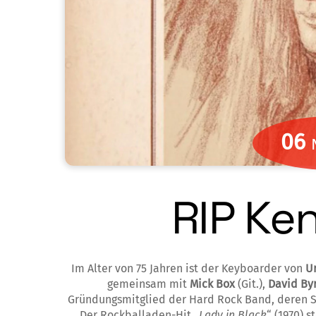
06
RIP Ke
Im Alter von 75 Jahren ist der Keyboarder von
U
gemeinsam mit
Mick Box
(Git.),
David By
Gründungsmitglied der Hard Rock Band, deren So
Der Rockballaden-Hit „
Lady in Black
“ (1970) 