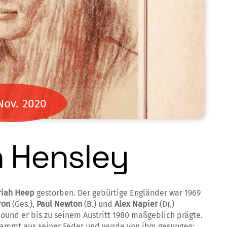
Nov.
2020
n Hensley
riah Heep
gestorben. Der gebürtige Engländer war 1969
ron
(Ges.),
Paul Newton
(B.) und
Alex Napier
(Dr.)
und er bis zu seinem Austritt 1980 maßgeblich prägte.
stammt aus seiner Feder und wurde von ihm gesungen: