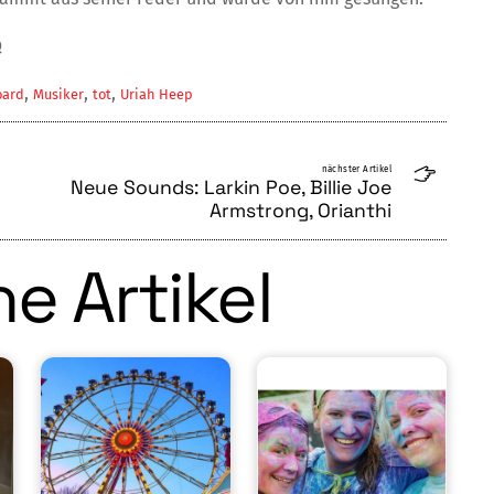
Q
,
,
,
oard
Musiker
tot
Uriah Heep
nächster Artikel
Neue Sounds: Larkin Poe, Billie Joe
Armstrong, Orianthi
e Artikel