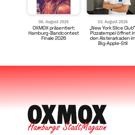
06
.
August
2026
03
.
August
2026
OXMOX präsentiert:
„New York Slice Club“
Hamburg-Bandcontest
Pizzatempel öffnet i
Finale 2026
den Alsterarkaden i
Big-Apple-Stil