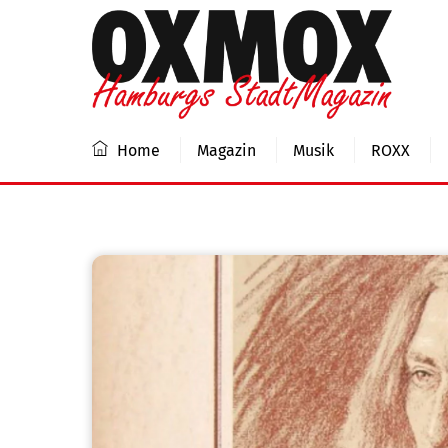
Skip
to
content
Home
Magazin
Musik
ROXX