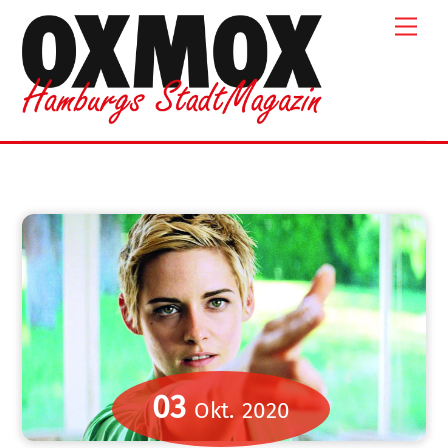
Skip
Men
to
content
03
Okt.
2020