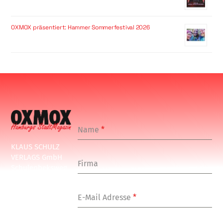
OXMOX präsentiert: Hammer Sommerfestival 2026
Name
*
KLAUS SCHULZ
VERLAGS GmbH
Firma
Schulenbeksweg
1
20535 Hamburg
E-Mail Adresse
*
Tel: +49-(0)-40-
24877-7