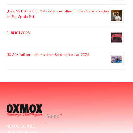
„New York Slice Club“: Pizzatempel öffnet in den Alsterarkaden
im Big-Apple-Stil
ELBRIOT 2026
OXMOX präsentiert: Hammer Sommerfestival 2026
Name
*
KLAUS SCHULZ
VERLAGS GmbH