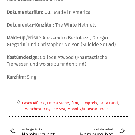
Dokumentarfilm:
O.J.: Made in America
Dokumentar-Kurzfilm:
The White Helmets
Make-up/Frisur:
Alessandro Bertolazzi, Giorgio
Gregorini und Christopher Nelson (Suicide Squad)
Kostümdesign:
Colleen Atwood (Phantastische
Tierwesen und wo sie zu finden sind)
Kurzfilm:
Sing
,
,
,
,
,
Casey Affleck
Emma Stone
film
Filmpreis
La La Land
,
,
,
Manchester By The Sea
Moonlight
oscar
Preis
vorheriger Artikel
nächster Artikel
Hamburg hat
Hamburg hat