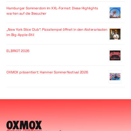
Hamburger Sommerdom im XXL-Format: Diese Highlights
warten auf die Besucher
„New York Slice Club“: Pizzatempel öffnet in den Alsterarkaden
im Big-Apple-Stil
ELBRIOT 2026
OXMOX präsentiert: Hammer Sommerfestival 2026