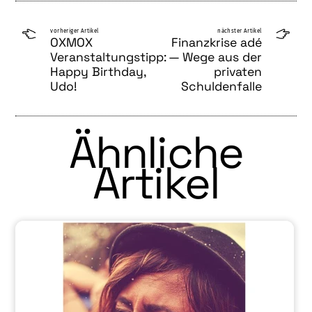
vorheriger Artikel
nächster Artikel
OXMOX
Finanzkrise adé
Veranstaltungstipp:
— Wege aus der
Happy Birthday,
privaten
Udo!
Schuldenfalle
Ähnliche
Artikel