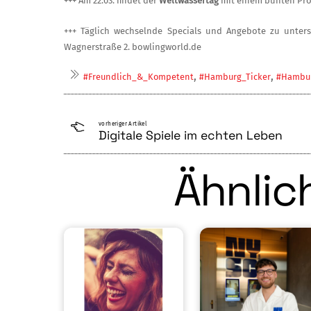
+++ Am 22.03. findet der
Weltwassertag
mit einem bunten Pro
+++ Täglich wechselnde Specials und Ange­bote zu unter
Wagner­straße 2. bowlingworld.de
,
,
#Freundlich_&_Kompetent
#Hamburg_Ticker
#Hambur
vorheriger Artikel
Digitale Spiele im echten Leben
Ähnlich