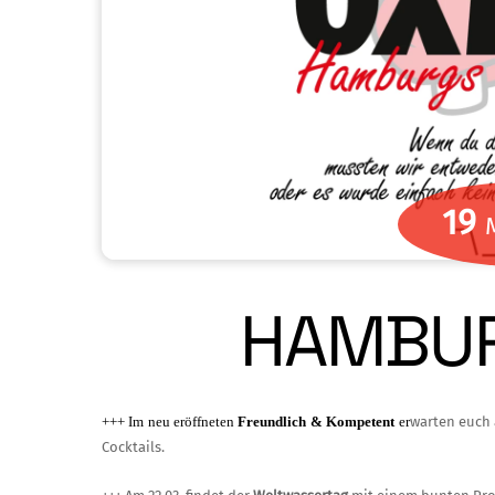
19
HAMBUR
+++ Im neu eröffneten
Freundlich & Kom­petent
er
warten euch 
Cocktails.