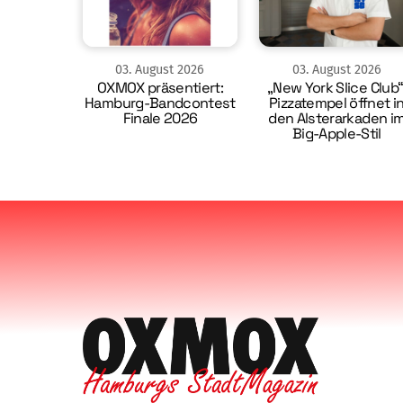
03
.
August
2026
03
.
August
2026
OXMOX präsentiert:
„New York Slice Club“
Hamburg-Bandcontest
Pizzatempel öffnet i
Finale 2026
den Alsterarkaden i
Big-Apple-Stil