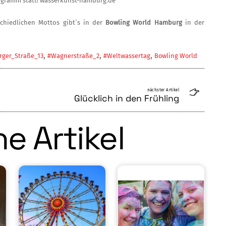
gramm statt! wasserkunst-hamburg.de
schiedlichen Mottos gibt´s in der
Bowling World Hamburg
in der
,
,
,
ger_Straße_13
#Wagnerstraße_2
#Weltwassertag
Bowling World
nächster Artikel
Glücklich in den Frühling
e Artikel