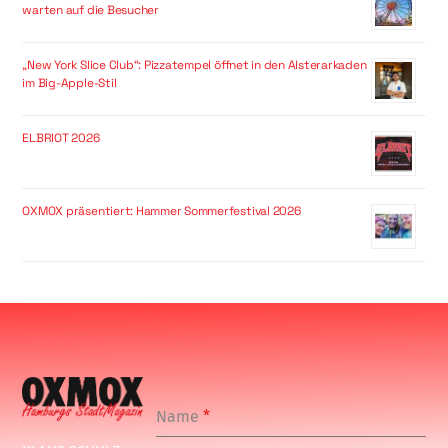
warten auf die Besucher
„New York Slice Club“: Pizzatempel öffnet in den Alsterarkaden
im Big-Apple-Stil
ELBRIOT 2026
OXMOX präsentiert: Hammer Sommerfestival 2026
Name
*