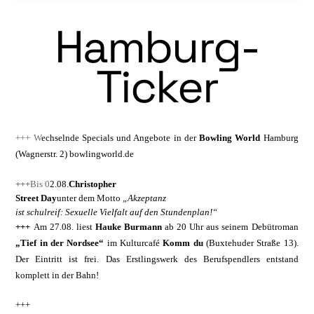
Hamburg-
Ticker
+++ W
echselnde Specials und Angebote in der
Bowling World
Hamburg
(Wagnerstr. 2) bowlingworld.de
+++
Bis
0
2.08.
Christopher

Street Day
un­ter dem Motto 
„Akzeptanz

ist schulreif: Sex­uelle Vielfalt auf den Stundenplan!“
+++
Am 27.08. liest
Hauke Burmann
ab 20 Uhr aus seinem Debütroman
„Tief in der Nordsee“
im Kulturcafé
Komm du
(Buxte­huder Straße 13).
Der Eintritt ist frei. Das Erstlingswerk des Berufspendlers entstand
komplett in der Bahn!
+++
