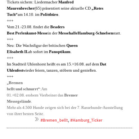
Tickets sichern: Liedermacher 
Manfred

Maurenbrecher
(65) präsentiert seine aktu­elle CD 
„Rotes

Tuch“
am 14.10. im 
Politt­büro
.
+++

Vom 21.-23.08. findet die 
Beaders

Best Perlenkunst-Messe
in der 
Messehalle
Ham­burg-Schnelsen
statt.
+++

Neu: Die Wachsfigur der britischen 
Queen

Elisabeth II.
ab sofort im 
Panopti­kum
.
+++

Im Stadtteil Uhlenhorst heißt es am 15.+16.08. auf dem 
Dat

Uhlenfest
wieder feiern, tanzen, stöbern und genießen.
+++

„
Bremen

bellt und schnurrt“
:
Am

01.+02.08. erobern Vierbeiner das 
Bremer

Messegelände
.

Mehr als 4.500 Hunde zeigen sich bei der 7. Rassehunde-Ausstellung

von ihrer besten Seite.
,
#Bremen_bellt
#Hamburg_Ticker