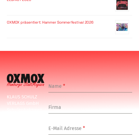
OXMOX präsentiert: Hammer Sommerfestival 2026
Name
*
KLAUS SCHULZ
VERLAGS GmbH
Firma
Schulenbeksweg
1
20535 Hamburg
E-Mail Adresse
*
Tel: +49-(0)-40-