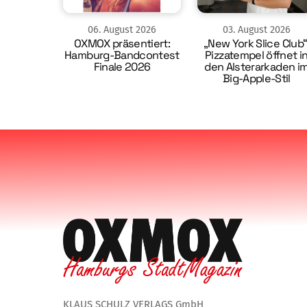
06
.
August
2026
03
.
August
2026
OXMOX präsentiert:
„New York Slice Club“
Hamburg-Bandcontest
Pizzatempel öffnet i
Finale 2026
den Alsterarkaden i
Big-Apple-Stil
KLAUS SCHULZ VERLAGS GmbH