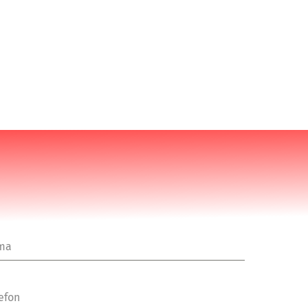
rma
efon