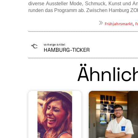
diverse Aus­steller Mode, Schmuck, Kunst und Ant
runden das Programm ab.
Zwi­schen Hamburg ZOB u
,
Frühjahrsmarkt
F
vorheriger Artikel
HAMBURG-TICKER
Ähnlich