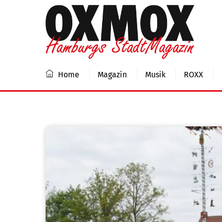
Skip
to
content
Home
Magazin
Musik
ROXX