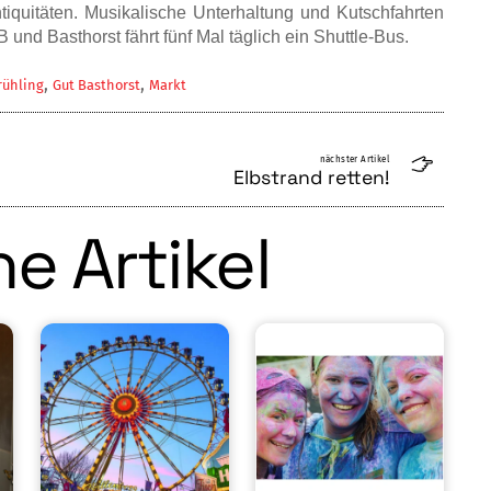
iqui­täten. Musikalische Unterhaltung und Kut­schfahrten
nd Basthorst fährt fünf Mal täglich ein Shuttle-Bus.
,
,
rühling
Gut Basthorst
Markt
nächster Artikel
Elbstrand retten!
e Artikel