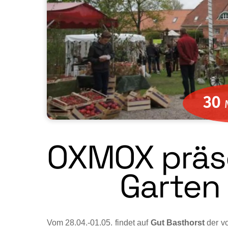
30
OXMOX präse
Garten 
Vom 28.04.-01.05. findet auf
Gut Bastho­rst
der v