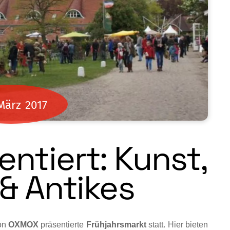
März
2017
ntiert: Kunst,
& Antikes
on
OXMOX
präsentierte
Früh­jahrsmarkt
statt. Hier bieten