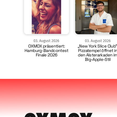
03
.
August
2026
03
.
August
2026
OXMOX präsentiert:
„New York Slice Club“
Hamburg-Bandcontest
Pizzatempel öffnet i
Finale 2026
den Alsterarkaden i
Big-Apple-Stil