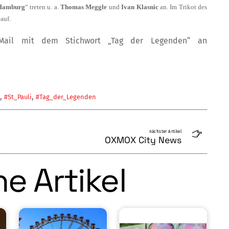
Hamburg
“ tre­ten u. a.
Thomas Meggle
und
Ivan Klasnic
an. Im Trikot des
r
auf.
 Mail mit dem Stichwort „Tag der Legenden“ an
,
,
#St_Pauli
#Tag_der_Legenden
nächster Artikel
OXMOX City News
e Artikel