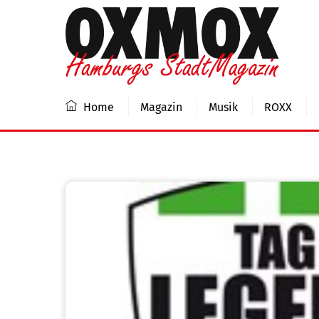
Skip
to
content
Home
Magazin
Musik
ROXX