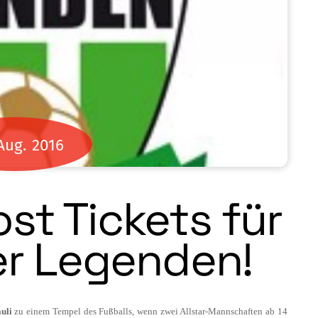
Aug.
2016
st Tickets für
er Legenden!
uli
zu einem Tempel des Fußballs, wenn zwei Allstar-Mannschaf­ten ab 14