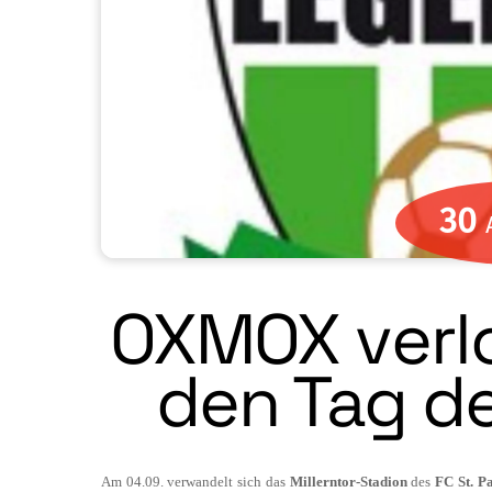
30
OXMOX verlo
den Tag d
Am 04.09. verwandelt sich das
Millerntor-Stadion
des
FC St. Pa