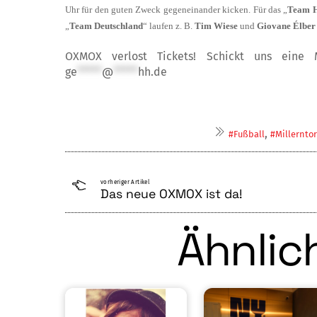
Uhr für den guten Zweck gegenein­ander kicken. Für das „
Team 
„
Team Deutschland
“ lau­fen z. B.
Tim Wiese
und
Giovane Élbe
OXMOX verlost Tickets! Schickt uns eine
ge
*****
@
*****
hh.de
,
#Fußball
#Millerntor
vorheriger Artikel
Das neue OXMOX ist da!
Ähnlich