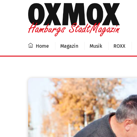
Skip
to
content
Home
Magazin
Musik
ROXX