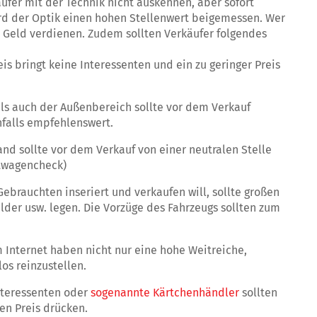
äufer mit der Technik nicht auskennen, aber sofort
ird der Optik einen hohen Stellenwert beigemessen. Wer
s Geld verdienen. Zudem sollten Verkäufer folgendes
eis bringt keine Interessenten und ein zu geringer Preis
als auch der Außenbereich sollte vor dem Verkauf
falls empfehlenswert.
nd sollte vor dem Verkauf von einer neutralen Stelle
htwagencheck)
Gebrauchten inseriert und verkaufen will, sollte großen
lder usw. legen. Die Vorzüge des Fahrzeugs sollten zum
m Internet haben nicht nur eine hohe Weitreiche,
os reinzustellen.
nteressenten oder
sogenannte Kärtchenhändler
sollten
en Preis drücken.