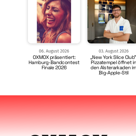
06
.
August
2026
03
.
August
2026
OXMOX präsentiert:
„New York Slice Club“
Hamburg-Bandcontest
Pizzatempel öffnet i
Finale 2026
den Alsterarkaden i
Big-Apple-Stil