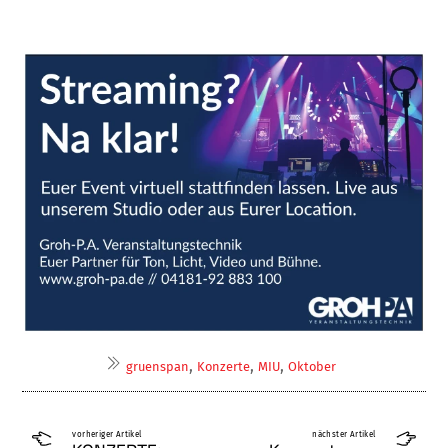
,
,
,
gruenspan
Konzerte
MIU
Oktober
vorheriger Artikel
nächster Artikel