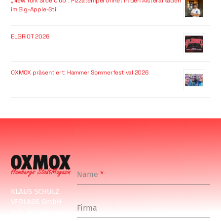
„New York Slice Club“: Pizzatempel öffnet in den Alsterarkaden
im Big-Apple-Stil
ELBRIOT 2026
OXMOX präsentiert: Hammer Sommerfestival 2026
Name
*
KLAUS SCHULZ
VERLAGS GmbH
Firma
Schulenbeksweg