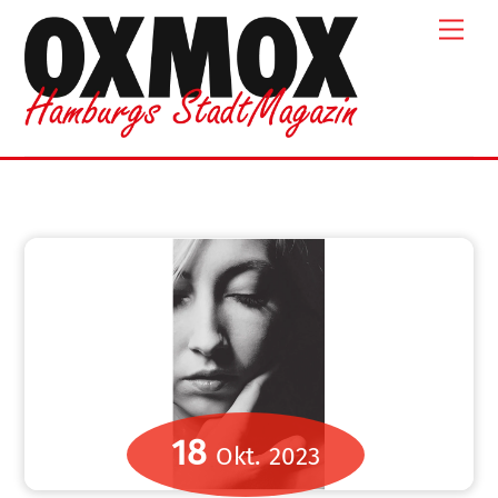
Skip
Men
to
content
18
Okt.
2023