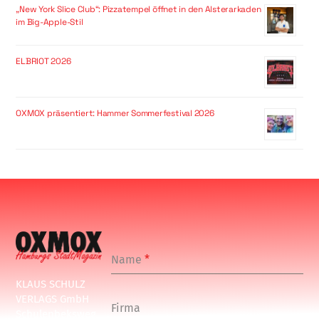
„New York Slice Club“: Pizzatempel öffnet in den Alsterarkaden
im Big-Apple-Stil
ELBRIOT 2026
OXMOX präsentiert: Hammer Sommerfestival 2026
Name
*
KLAUS SCHULZ
VERLAGS GmbH
Firma
Schulenbeksweg