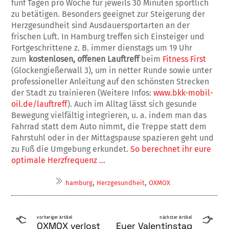
fünf Tagen pro Woche für jeweils 30 Minuten sportlich
zu betätigen. Besonders geeignet zur Steigerung der
Herzgesundheit sind Ausdauersportarten an der
frischen Luft. In Hamburg treffen sich Einsteiger und
Fortgeschrittene z. B. immer dienstags um 19 Uhr
zum
kostenlosen, offenen Lauftreff
beim
Fitness First
(Glockengießerwall 3), um in netter Runde sowie unter
professioneller Anleitung auf den schönsten Strecken
der Stadt zu trainieren (Weitere Infos:
www.bkk-mobil-
oil.de/lauftreff
). Auch im Alltag lässt sich gesunde
Bewegung vielfältig integrieren, u. a. indem man das
Fahrrad statt dem Auto nimmt, die Treppe statt dem
Fahrstuhl oder in der Mittagspause spazieren geht und
zu Fuß die Umgebung erkundet.
So berechnet ihr eure
optimale Herzfrequenz …
,
,
hamburg
Herzgesundheit
OXMOX
vorheriger Artikel
nächster Artikel
OXMOX verlost
Euer Valentinstag