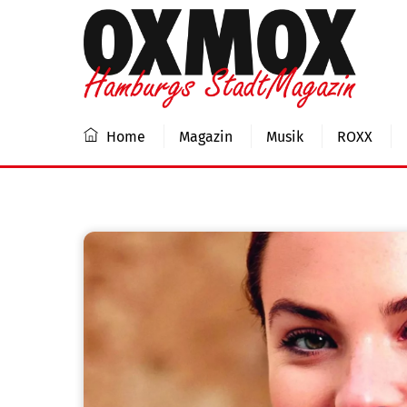
Skip
to
content
Home
Magazin
Musik
ROXX