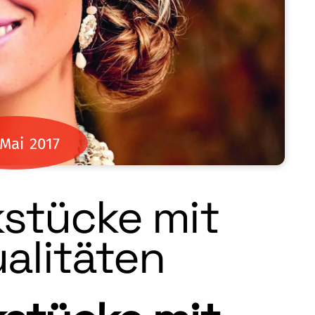
Mai
2017
stücke mit
alitäten