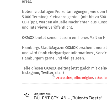
area).
Neben vielfältigen Freizeitanregungen, wie dem 
5.000 Termine), Kleinanzeigenteil (mit bis zu 500
CD-Tipps, werden aktuelle Nachrichten aus Kunst
und Interviews veröffentlicht.
OXMOX
bietet seinen Lesern ein hohes Maß an Hil
Hamburgs StadtMagazin
OXMOX
erscheint monat
und wird Dank einzigartiger Informations-, Servi
Hamburgern gerne und viel gelesen.
Teile diesen
OXMOX
-Beitrag jetzt gleich mit dei
Instagram, Twitter
, etc..)
,
,
Ac­cessoires
Bijou Bri­gitte
Echt­silb
vorheriger Artikel
BÜLENT CEYLAN – „Bülents Beste“