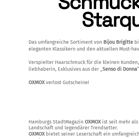
Schmuck
Starqu
Das umfangreiche Sorti­ment von
Bijou Bri­gitte
bi
ele­ganten Klassikern und den aktuellen Must-hav
Verspielter Haar­schmuck für die kleinen Kunden
liebhaberin, Exklusives aus der „
Senso di Donna
OXMOX
verlost Gutscheine!
Hamburgs StadtMagazin
OXMOX
ist seit mehr al
Landschaft und legendärer Trendsetter.
OXMOX
bietet seiner Leserschaft ein umfangrei