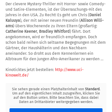
Der clevere Mystery-Thriller mit Horror- so­wie Comedy-
und Satire-Elementen, ist der Überraschungs-Hit des
Jahres in den USA. Zu Recht! Es geht um Chris (
Daniel
Kaluuya
), der mit seiner neuen Freundin (
Allison Willi­
ams
) übers Wochenende zu ihren Eltern (groß­artig:
Catherine Keener
,
Bradley Whitford
) fährt. Dort
angekommen, wird er freundlich empfangen. Doch
schon bald reihen sich selt­sa­me Begegnungen mit dem
Gärtner, der Haus­hälterin und den Nachbarn
aneinander. So dro­ht aus dem Kennenlernen ein
Albtraum für den jungen Afro-Amerikaner zu werden …
Kinoticktes jetzt bestellen:
http://www.uci-
kinowelt.de/
Sie sehen gerade einen Platzhalterinhalt von
Standard
.
Um auf den eigentlichen Inhalt zuzugreifen, klicken Sie
auf den Button unten. Bitte beachten Sie, dass dabei
Daten an Drittanbieter weitergegeben werden.