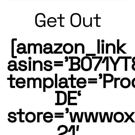
Get Out
[amazon_link
asins=’B071YT
template=’Pro
DE‘
store=’wwwo
21′