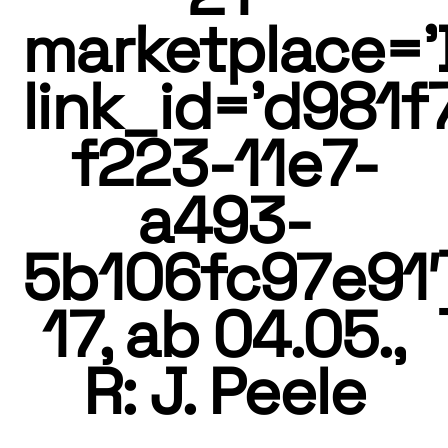
marketplace=’
link_id=’d981f
f223-11e7-
a493-
5b106fc97e91′
17, ab 04.05.,
R: J. Peele