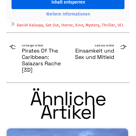
Inhalt entsperren
Weitere Informationen
,
,
,
,
,
,
Daniel Kaluuya
Get Out
Horror
kino
Mystery
Thriller
UCI
vorheriger Artikel
nächster Artikel
Pirates Of The
Einsamkeit und
Caribbean:
Sex und Mitleid
Salazars Rache
[3D]
Ähnliche
Artikel