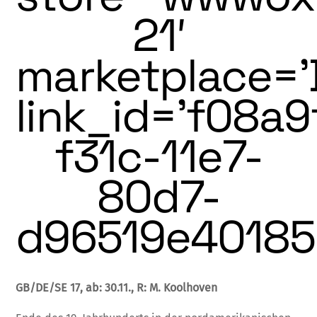
21′
marketplace=’
link_id=’f08a9
f31c-11e7-
80d7-
d96519e40185′
GB/DE/SE 17,
ab: 30.11., R: M. Koolhoven