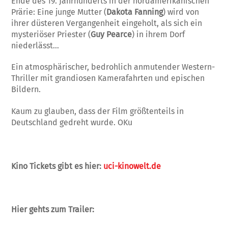
Ende des 19. Jahrhunderts in der nordamerikanischen
Prärie: Eine junge Mutter (
Dakota Fanning
) wird von
ihrer düsteren Vergangenheit eingeholt, als sich ein
mysteriöser Priester (
Guy Pearce
) in ihrem Dorf
niederlässt…
Ein atmosphärischer, bedrohlich anmutender Western-
Thriller mit grandiosen Kamerafahrten und epischen
Bildern.
Kaum zu glauben, dass der Film größtenteils in
Deutschland gedreht wurde. OKu
Kino Tickets gibt es hier:
uci-kinowelt.de
Hier gehts zum Trailer: