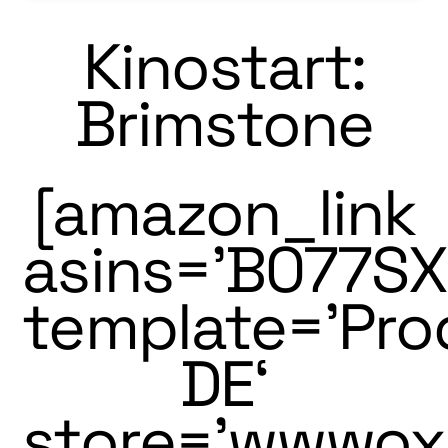
Kinostart:
Brimstone
[amazon_link
asins=’B077S
template=’Pro
DE‘
store=’wwwo