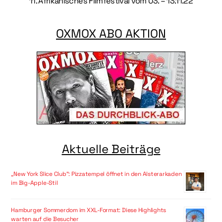
11. Afrikanisches Filmfestival vom 03. – 13.11.22
OXMOX ABO AKTION
Aktuelle Beiträge
„New York Slice Club“: Pizzatempel öffnet in den Alsterarkaden
im Big-Apple-Stil
Hamburger Sommerdom im XXL-Format: Diese Highlights
warten auf die Besucher