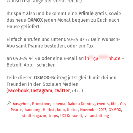
Wunsch (so lange der Vorrat reicht).
Ihr spart also und bekommt eine
Prämie
gratis, sowie
das neue
OXMOX
jeden Monat bequem zu Euch nach
Hause geliefert!
Einfach anrufen und unter 040-24 87 77 Dein Wunsch-
Abo samt Prämie bestellen, oder ein Fax
an 040-24 94 48 oder eine E-Mail an
in
**
@
*****
hh.de
–
Betreff: Abo – schicken.
Teile diesen
OXMOX
-Beitrag jetzt gleich mit deinen
Freunden in den Sozialen Medien
(
Facebook
,
Instagram
,
Twitter
, etc..)
,
,
,
,
,
,
Ausgehen
Brimstone
cinema
Dakota Fanning
events
film
Guy
,
,
,
,
,
,
,
Pearce
hamburg
Herbst
kino
Kultur
November 2017
OXMOX
,
,
,
stadtmagazin
tipps
UCI Kinowelt
veranstaltung