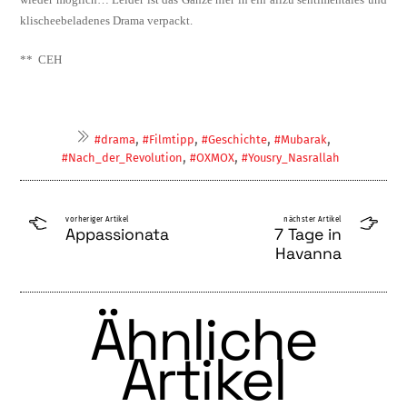
klischeebeladenes Drama verpackt.
**
CEH
,
,
,
,
#drama
#Filmtipp
#Geschichte
#Mubarak
,
,
#Nach_der_Revolution
#OXMOX
#Yousry_Nasrallah
vorheriger Artikel
nächster Artikel
Appassionata
7 Tage in
Havanna
Ähnliche
Artikel