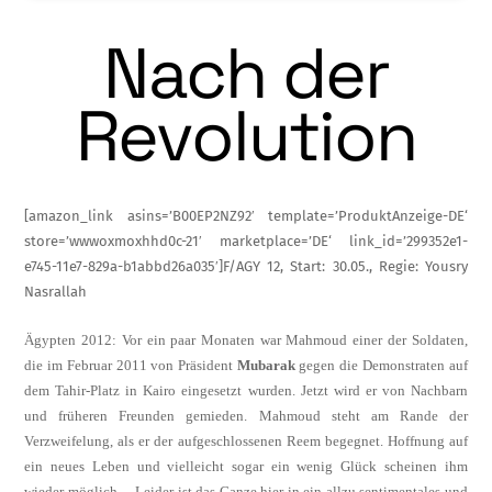
Nach der
Revolution
[amazon_link asins=’B00EP2NZ92′ template=’ProduktAnzeige-DE‘
store=’wwwoxmoxhhd0c-21′ marketplace=’DE‘ link_id=’299352e1-
e745-11e7-829a-b1abbd26a035′]F/AGY 12, Start: 30.05., Regie: Yousry
Nasrallah
Ägypten 2012: Vor ein paar Monaten war Mahmoud einer der Soldaten,
die im Februar 2011 von Präsident
Mubarak
gegen die Demonstraten auf
dem Tahir-Platz in Kairo eingesetzt wurden. Jetzt wird er von Nachbarn
und früheren Freunden gemieden. Mahmoud steht am Rande der
Verzweifelung, als er der aufgeschlossenen Reem begegnet. Hoffnung auf
ein neues Leben und vielleicht sogar ein wenig Glück scheinen ihm
wieder möglich… Leider ist das Ganze hier in ein allzu sentimentales und