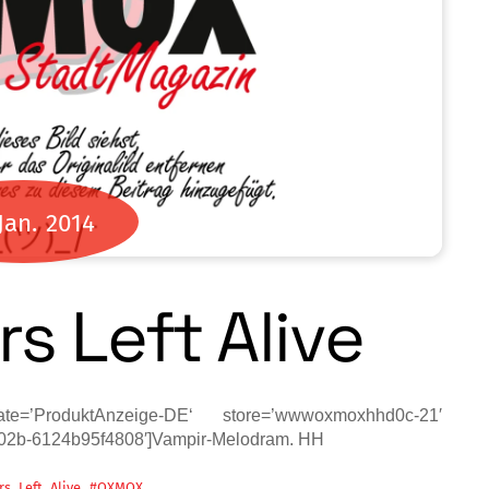
Jan.
2014
s Left Alive
e=’ProduktAnzeige-DE‘ store=’wwwoxmoxhhd0c-21′
-b02b-6124b95f4808′]Vampir-Melodram. HH
,
s_Left_Alive
#OXMOX