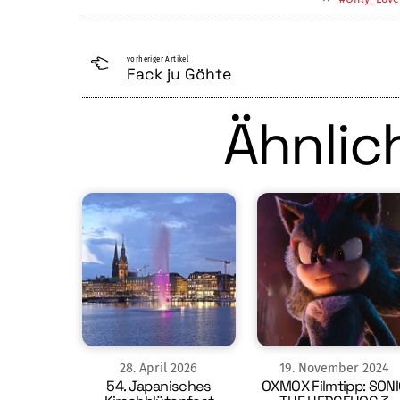
vorheriger Artikel
Fack ju Göhte
Ähnlich
28
.
April
2026
19
.
November
2024
54. Japanisches
OXMOX Filmtipp: SONI