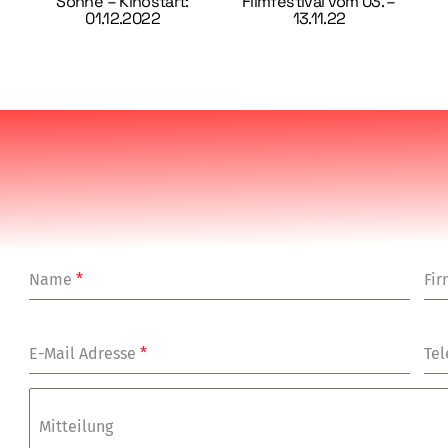
Sonne – Kinostart:
Filmfestival vom 03. –
01.12.2022
13.11.22
Name
*
Fi
E-Mail Adresse
*
Tel
Mitteilung