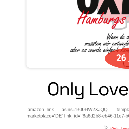
26
Only Lover
[amazon_link asins=’B00HW2XJQQ‘ templat
marketplace=’DE‘ link_id=’f8a6d2b8-eb46-11e7
#Only_Lover