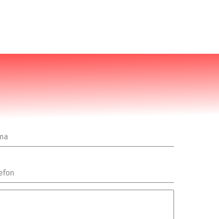
rma
efon