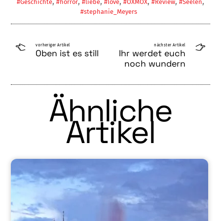
,
,
,
,
,
,
,
#Geschichte
#horror
#liebe
#love
#OXMOX
#Review
#Seelen
#stephanie_Meyers
vorheriger Artikel
nächster Artikel
Oben ist es still
Ihr werdet euch
noch wundern
Ähnliche
Artikel