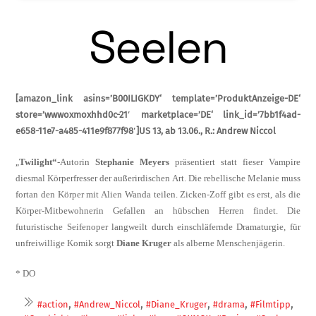
Seelen
[amazon_link asins=’B00ILIGKDY‘ template=’ProduktAnzeige-DE‘
store=’wwwoxmoxhhd0c-21′ marketplace=’DE‘ link_id=’7bb1f4ad-
e658-11e7-a485-411e9f877f98′]US 13,
ab 13.06., R.: Andrew Niccol
„
Twilight“
-Autorin
Stephanie Meyers
präsentiert statt fieser Vampire
diesmal Körperfresser der außerirdischen Art. Die rebellische Melanie muss
fortan den Körper mit Alien Wanda teilen. Zicken-Zoff gibt es erst, als die
Körper-Mitbewohnerin Gefallen an hübschen Herren findet. Die
futuristische Seifenoper langweilt durch einschläfernde Dramaturgie, für
unfreiwillige Komik sorgt
Diane Kruger
als alberne Menschenjägerin.
* DO
,
,
,
,
,
#action
#Andrew_Niccol
#Diane_Kruger
#drama
#Filmtipp