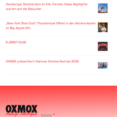
Hamburger Sommerdom im XXL-Format: Diese Highlights
warten auf die Besucher
„New York Slice Club“: Pizzatempel öffnet in den Alsterarkaden
im Big-Apple-Stil
ELBRIOT 2026
OXMOX präsentiert: Hammer Sommerfestival 2026
Name
*