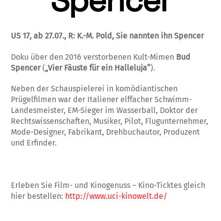
Spencer
US 17,
ab 27.07., R: K.-M. Pold, Sie nannten ihn Spencer
Doku über den 2016 ver­stor­benen Kult-Mi­men
Bud
Spencer
(
„Vier Fäuste für ein Hal­leluja“
).
Neben der Schauspielerei in ko­mö­diantischen
Prügelfilmen war der Italie­ner elffacher Schwimm-
Landesmeister, EM-Sieger im Wasserball, Doktor der
Rechts­wis­senschaften, Musiker, Pilot, Flugunterneh­mer,
Mode-Designer, Fabrikant, Drehbuch­au­tor, Produzent
und Erfinder.
Erleben Sie Film- und Kinogenuss – Kino-Ticktes gleich
hier bestellen:
http://www.uci-kinowelt.de/