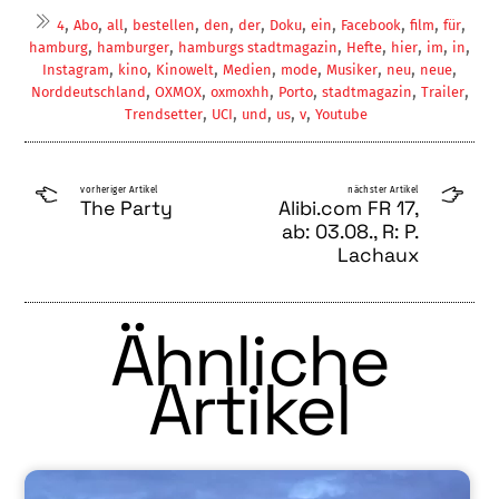
,
,
,
,
,
,
,
,
,
,
,
4
Abo
all
bestellen
den
der
Doku
ein
Facebook
film
für
,
,
,
,
,
,
,
hamburg
hamburger
hamburgs stadtmagazin
Hefte
hier
im
in
,
,
,
,
,
,
,
,
Instagram
kino
Kinowelt
Medien
mode
Musiker
neu
neue
,
,
,
,
,
,
Norddeutschland
OXMOX
oxmoxhh
Porto
stadtmagazin
Trailer
,
,
,
,
,
Trendsetter
UCI
und
us
v
Youtube
vorheriger Artikel
nächster Artikel
The Party
Alibi.com FR 17,
ab: 03.08., R: P.
Lachaux
Ähnliche
Artikel