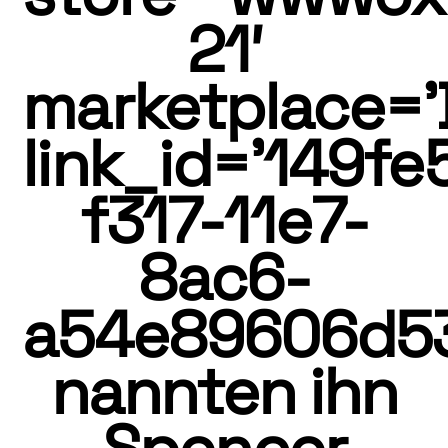
21′
marketplace=’
link_id=’149fe
f317-11e7-
8ac6-
a54e89606d53
nannten ihn