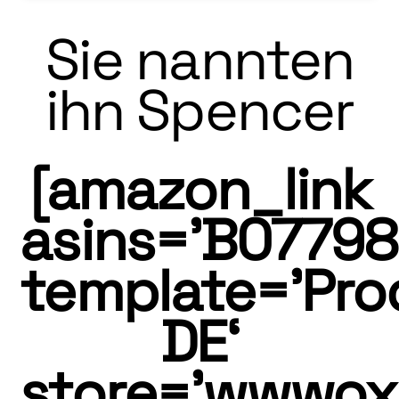
Sie nannten
ihn Spencer
[amazon_link
asins=’B07798
template=’Pro
DE‘
store=’wwwo