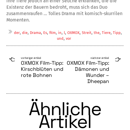
ihre Tiere jedoch an einer Seuche erkranken, die die
Existenz der Bauern be­droht, muss sich das Duo
zusammenraufen … Tol­les Drama mit komisch-skurrilen
Momenten.
,
,
,
,
,
,
,
,
,
,
,
,
der
die
Drama
Es
film
in
l
OXMOX
Streit
the
Tiere
Tipp
,
und
vor
vorheriger Artikel
nächster Artikel
OXMOX Film-Tipp:
OXMOX Film-Tipp:
Kirschblüten und
Dämonen und
rote Bohnen
Wunder –
Dheepan
Ähnliche
Artikel