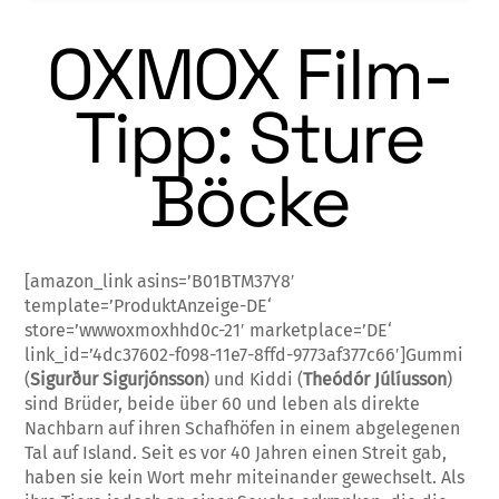
OXMOX Film-
Tipp: Sture
Böcke
[amazon_link asins=’B01BTM37Y8′
template=’ProduktAnzeige-DE‘
store=’wwwoxmoxhhd0c-21′ marketplace=’DE‘
link_id=’4dc37602-f098-11e7-8ffd-9773af377c66′]Gummi
(
Sigurður Sigurjónsson
) und Kiddi (
Theó­dór Júlíusson
)
sind Brüder, beide über 60 und le­ben als direkte
Nachbarn auf ihren Schafhöfen in ei­nem abgelegenen
Tal auf Island. Seit es vor 40 Jah­ren einen Streit gab,
haben sie kein Wort mehr mit­einander gewechselt. Als