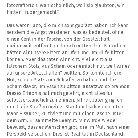
fotografierten. Wahrscheinlich, weil sie glaubten, wir
hätten „rübergemacht“.
Das waren Tage, die mich sehr geprägt ha­ben. Ich kann
seitdem die Angst verstehen, was es bedeutet, ohne
einen Cent in der Ta­sche, von der Gesellschaft
meilenweit entfer­nt, und doch mitten drin. Natürlich
hätten wir unsere Eltern anrufen und um Hilfe bitten
können. Aber das taten wir nicht. Vielleicht aus
falschem Stolz, aus Scham oder einfach nur, weil wir es
auf unsere Art „schaffen“ wollten. So konnte ich die
Not, keinen Platz zum Schlafen zu haben und die
Scham davor, um Essen zu bitten, ansatzweise erahnen.
Dieses Erlebnis hat mich gelehrt, nicht alles für
selbstverständlich zu nehmen. Jahre spä­ter ging ich
durch die Straßen meiner Stadt und sah einen alten
Mann – sauber, kultiviert und mit einer Tasche unter
dem Arm. Er sam­melte Leergut. Mir wurde wieder
bewusst, dass es Menschen gibt, die im Müll nach einer
Perspektive suchen. Dies ist Realität in Deutschland,