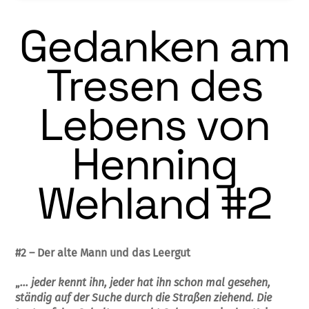
Gedanken am
Tresen des
Lebens von
Henning
Wehland #2
#2 – Der alte Mann und das Leergut
„
… jeder kennt ihn, jeder hat ihn schon mal gesehen,
ständig auf der Suche durch die Straßen ziehend. Die