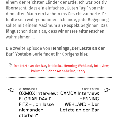
einem der reichsten Länder der Erde. Ich war positiv
überrascht, dass ein ein­faches „Guten Tag!“ von mir
dem alten Mann ein Lächeln ins Gesicht zauberte. Er
fühlte sich wahrgenommen. Ich finde, jede Begeg­nung
sollte mit einem Maximum an Respekt beginnen. Das
fängt schon damit an, dass wir unsere Mitmenschen
wahrnehmen …
Die zweite Episode von
Hennings
„Der Letzte an der
Bar“
Youtube
-Serie findet ihr übrigens hier.
,
,
,
,
Der Letzte an der Bar
h-blockx
Henning Wehland
interview
,
,
kolumne
Söhne Mannheims
Story
vorheriger Artikel
nächster Artikel
OXMOX Interview:
OXMOX Interview:
FLORIAN DAVID
HENNING
FITZ – „Ich lasse
WEHLAND – Der
niemanden
Letzte an der Bar
sterben“