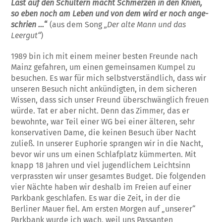
Last auf den Schultern macht Schmerzen in den Knien,
so eben noch am Leben und von dem wird er noch ange­
schrien …
“
(aus dem Song
„Der alte Mann und das
Leergut“
)
1989 bin ich mit einem meiner besten Freun­de nach
Mainz gefahren, um einen gemeinsa­men Kumpel zu
besuchen. Es war für mich selbstverständlich, dass wir
unseren Besuch nicht ankündigten, in dem sicheren
Wissen, dass sich unser Freund überschwänglich freu­en
würde. Tat er aber nicht. Denn das Zim­mer, das er
bewohnte, war Teil einer WG bei einer älteren, sehr
konservativen Dame, die keinen Besuch über Nacht
zuließ. In unserer Euphorie sprangen wir in die Nacht,
bevor wir uns um einen Schlafplatz kümmerten. Mit
knapp 18 Jahren und viel jugendlichem Leichtsinn
verprassten wir unser gesamtes Budget. Die folgenden
vier Nächte haben wir deshalb im Freien auf einer
Parkbank ge­schlafen. Es war die Zeit, in der die
Berliner Mauer fiel. Am ersten Morgen auf „unserer“
Parkbank wurde ich wach, weil uns Passan­ten