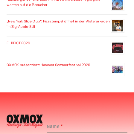
warten auf die Besucher
„New York Slice Club“: Pizzatempel öffnet in den Alsterarkaden
im Big-Apple-Stil
ELBRIOT 2026
OXMOX präsentiert: Hammer Sommerfestival 2026
Name
*