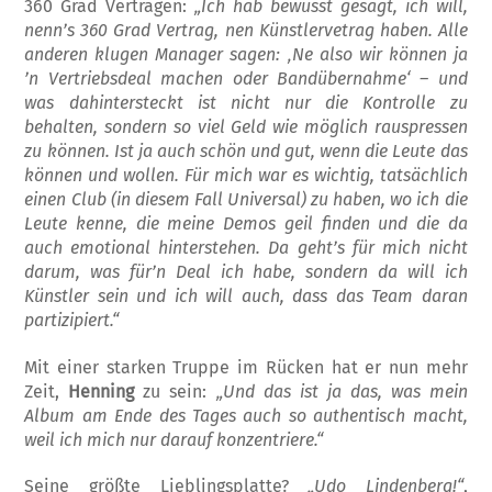
360 Grad Verträgen:
„Ich hab bewusst gesagt, ich will,
nenn’s 360 Grad Vertrag, nen Künstlervetrag haben. Alle
anderen klugen Manager sagen: ‚Ne also wir können ja
’n Vertriebsdeal machen oder Band­übernahme‘ – und
was dahintersteckt ist nicht nur die Kontrolle zu
behalten, sondern so viel Geld wie möglich rauspressen
zu können. Ist ja auch schön und gut, wenn die Leute das
können und wollen. Für mich war es wichtig, tatsächlich
einen Club (in diesem Fall Univer­sal) zu haben, wo ich die
Leute kenne, die meine Demos geil finden und die da
auch emotional hinterstehen. Da geht’s für mich nicht
darum, was für’n Deal ich habe, son­dern da will ich
Künstler sein und ich will auch, dass das Team daran
partizipiert.“
Mit einer starken Truppe im Rücken hat er nun mehr
Zeit,
Henning
zu sein:
„Und das ist ja das, was mein
Album am Ende des Tages auch so authentisch macht,
weil ich mich nur darauf konzentriere.“
Seine größte Lieblingsplatte?
„Udo Linden­berg!“
,