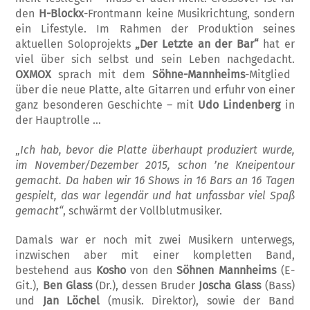
den
H-Blockx
-Front­mann keine Musikrichtung, sondern
ein Lifestyle. Im Rahmen der Produktion seines
aktuellen Soloprojekts
„Der Letzte an der Bar“
hat er
viel über sich selbst und sein Leben nachgedacht.
OXMOX
sprach mit dem
Söhne-Mannheims
-Mitglied
über die neue Platte, alte Gitarren und erfuhr von einer
ganz besonderen Geschichte – mit
Udo Linden­berg
in
der Hauptrolle …
„
Ich hab, bevor die Platte überhaupt produ­ziert wurde,
im November/Dezember 2015, schon ’ne Kneipentour
gemacht. Da haben wir 16 Shows in 16 Bars an 16 Tagen
gespielt, das war legendär und hat unfassbar viel Spaß
gemacht“
, schwärmt der Vollblutmusiker.
Damals war er noch mit zwei Musikern unter­wegs,
inzwischen aber mit einer kompletten Band,
bestehend aus
Kosho
von den
Söhnen Mannheims
(E-
Git.),
Ben Glass
(Dr.), dessen Bruder
Joscha Glass
(Bass)
und
Jan Löchel
(musik. Direktor), sowie der Band