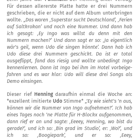
Für dessen allererste Platte hatte er drei Nummern
geschrieben, die er nicht auf dem Album unterbringen
wollte.
„Das waren ‚Superstar sucht Deutschland‘, ‚Fe­rien
auf Saltkrokan‘ und noch eine Nummer. Und dann hab
ich gesagt: ‚Ey Ingo was willst du denn mit den
Nummern machen?‘ Und dann sagt er so: ‚Ja eigentlich
wär’s geil, wenn Udo die singen könnte‘. Dann hab ich
Udo diese drei Nummern geschickt. Da ist er total
ausgeflippt, fand das riesig und wollte unbedingt Ingo
kennenlernen. Dann ist Ingo bei ihm im Hotel vorbeige­
fahren und es war klar: Udo will diese drei Songs als
Demo einsingen.
Dieser rief
Henning
daraufhin einmal die Woche an:
*exzellent imitierte
Udo
Stim­me*
„’Ey wie sieht’s ’n aus,
können wir die Nummer von Ingo aufnehmen?‘. Ich hab
eines Tages noch ’ne Platte für H-Blockx aufgenommen,
dann rief er an und sagte: ‚Eeeey, Henning, wo bist du
gerade?‘, und ich so: ‚Bin grad im Studio‘, er: ‚Wo?‘, und
ich so: ‚Boogiepark‘, und er so: ‚Eeey,