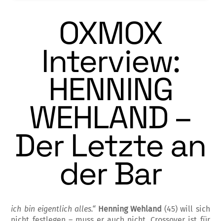
OXMOX
Interview:
HENNING
WEHLAND –
Der Letzte an
der Bar
ich bin eigentlich alles.“
Henning Wehland
(45) will sich
nicht festlegen – muss er auch nicht. Crossover ist für