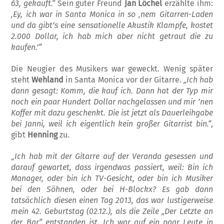
63, gekauft.“
Sein guter Freund
Jan Löchel
erzählte ihm:
‚Ey, ich war in Santa Monica in so ‚nem Gitarren-Laden
und da gibt’s eine sensationelle Akus­tik Klampfe, kostet
2.000 Dollar, ich hab mich aber nicht getraut die zu
kaufen.’“
Die Neugier des Musikers war geweckt. Wenig später
steht
Wehland
in Santa Mo­nica vor der Gitarre.
„Ich hab
dann gesagt: Komm, die kauf ich. Dann hat der Typ mir
noch ein paar Hundert Dollar nachgelassen und mir ’nen
Koffer mit dazu geschenkt. Die ist jetzt als Dauerleihgabe
bei Janni, weil ich eigentlich kein großer Gitarrist bin.“
,
gibt
Henning
zu.
„
Ich hab mit der Gitarre auf der Veranda gesessen und
darauf gewartet, dass irgen­dwas passiert, weil: Bin ich
Manager, oder bin ich TV-Gesicht, oder bin ich Musiker
bei den Söhnen, oder bei H-Blockx? Es gab dann
tatsächlich diesen einen Tag 2013, das war lustigerweise
mein 42. Geburtstag (02.12.), als die Zeile „Der Letzte an
der Bar“ entstanden ist. Ich war auf ein paar Leute in