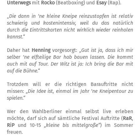
Unterwegs
mit
Rocko
(Beatboxing) und
Esay
(Rap).
„
Die dann in ’ne kleine Kneipe reinzustopfen ist relativ
schwierig und kostenintensiv, weil du das natürlich
durch die Eintrittskarten nicht wirklich wieder reinholen
kannst.“
Daher hat
Henning
vorgesorgt:
„Gut ist ja, dass ich mir
selber ’ne elfteilige Bar hab bau­en lassen. Die kommt
auch mit auf Tour. Der Witz ist ja: Ich bring die Bar mit
auf die Bühne.“
Trotzdem will er die richtigen Barauftritte nicht
missen:
„Die Idee ist, einmal im Jahr ’ne Kneipentour zu
spielen.“
Wer den Wahlberliner einmal selbst live erleben
möchte, darf sich auf sämtliche Festival Auftritte (
RaR
,
RiP
und 10-15
„kleine bis mittelgroße“
) im Sommer
freuen.