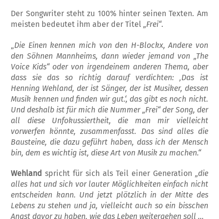
Der Songwriter steht zu 100% hinter seinen Texten. Am
meisten bedeutet ihm aber der Titel
„Frei“
.
„
Die Einen kennen mich von den H-Blockx, Andere von
den Söhnen Mannheims, dann wieder jemand von „The
Voice Kids“ oder von irgendeinem anderen Thema, aber
dass sie das so richtig darauf verdichten: ‚Das ist
Henning Wehland, der ist Sänger, der ist Mu­siker, dessen
Musik kennen und finden wir gut.‘, das gibt es noch nicht.
Und deshalb ist für mich die Nummer „Frei“ der Song, der
all diese Unfokussiertheit, die man mir vielleicht
vorwerfen könnte, zusammenfasst. Das sind alles die
Bausteine, die dazu geführt haben, dass ich der Mensch
bin, dem es wichtig ist, diese Art von Musik zu machen.“
Wehland
spricht für sich als Teil einer Gener­ation
„die
alles hat und sich vor lauter Mög­lichkeiten einfach nicht
entscheiden kann. Und jetzt plötzlich in der Mitte des
Lebens zu stehen und ja, vielleicht auch so ein bisschen
Angst davor zu haben, wie das Leben weiter­gehen soll …