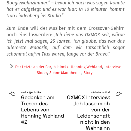
Boogiewohnzimmer!‘ – bevor ich noch was sagen konnte
hat er aufgelegt und es war klar: In 10 Minuten kommt
Udo Lindenberg ins Studio.“
Zum Ende will der Musiker mit dem Cross­over-Gehirn
noch eins loswerden:
„Ich lie­be das OXMOX seit, würde
ich jetzt mal sa­gen, 25 Jahren. Ich glaube, das war das
allererste Magazin, auf dem wir tatsächlich sogar
schonmal auf’m Titel waren, lange vor der Bravo.“
,
,
,
,
Der Letzte an der Bar
h-blockx
Henning Wehland
interview
,
,
Slider
Söhne Mannheims
Story
vorheriger Artikel
nächster Artikel
Gedanken am
OXMOX Interview:
Tresen des
„Ich lasse mich
Lebens von
von der
Henning Wehland
Leidenschaft
#2
nicht in den
Wahnsinn