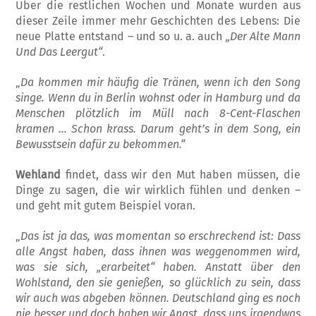
Über die restlichen Wochen und Monate wurden aus
dieser Zeile immer mehr Ge­schichten des Lebens: Die
neue Platte ent­stand – und so u. a. auch
„Der Alte Mann
Und Das Leergut“
.
„
Da kommen mir häufig die Tränen, wenn ich den Song
singe. Wenn du in Berlin woh­nst oder in Hamburg und da
Menschen plötzlich im Müll nach 8-Cent-Flaschen
kramen … Schon krass. Darum geht’s in dem Song, ein
Bewusstsein dafür zu bekom­men.“
Wehland
findet, dass wir den Mut haben müssen, die
Dinge zu sagen, die wir wirk­lich fühlen und denken –
und geht mit gutem Beispiel voran.
„
Das ist ja das, was momentan so erschreck­end ist: Dass
alle Angst haben, dass ihnen was weggenommen wird,
was sie sich, „erar­beitet“ haben. Anstatt über den
Wohlstand, den sie genießen, so glücklich zu sein, dass
wir auch was abgeben können. Deutschland ging es noch
nie besser und doch haben wir Angst, dass uns irgendwas