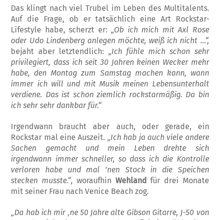
Das klingt nach viel Trubel im Leben des Multitalents.
Auf die Frage, ob er tatsächlich eine Art Rockstar-
Lifestyle habe, scherzt er:
„Ob ich mich mit Axl Rose
oder Udo Linden­berg anlegen möchte, weiß ich nicht …“,
bejaht aber letztendlich:
„Ich fühle mich schon sehr
privilegiert, dass ich seit 30 Jahr­en keinen Wecker mehr
habe, den Montag zum Samstag machen kann, wann
immer ich will und mit Musik meinen Lebensunterhalt
verdiene. Das ist schon ziemlich rockstar­mäßig. Da bin
ich sehr sehr dankbar für.“
Irgendwann braucht aber auch, oder gerade, ein
Rockstar mal eine Auszeit.
„Ich hab ja auch viele andere
Sachen gemacht und mein Leben drehte sich
irgendwann immer schnel­ler, so dass ich die Kontrolle
verloren habe und mal ’nen Stock in die Speichen
stecken musste.“
, woraufhin
Wehland
für drei Mo­nate
mit seiner Frau nach Venice Beach zog.
„
Da hab ich mir ‚ne 50 Jahre alte Gibson Gitarre, J-50 von