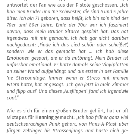
antwortet der Fan wie aus der Pistole geschossen.
„Ich
hab ’nen Bruder und ’ne Schwester, die sind 6 und 5 Jahre
älter. Ich bin 71 geboren, dass heißt, ich bin so’n Kind der
70er und 80er Jahre. Ende der 70er war ich fasziniert
davon, dass mein Bruder Gitar­re gespielt hat. Das hat
irgendwas mit mir gemacht. Ich hab gar nicht darüber
nachge­dacht: ‚Finde ich das Lied schön oder scheiße?‘,
sondern wie er das gemacht hat … Ich hab diese
Emotionen gespürt, die er da mitbringt. Mein Bruder ist
unfassbar emo­tional. Er hatte damals seine Vinylplatten
an seiner Wand aufgehängt und als erster in der Familie
’ne Stereoanlage. Immer wenn er Stress mit meinen
Eltern hatte, hat er gesagt: ‚Ich geh jetzt in mein Zimmer
und flipp aus!‘ Und dieses ‚Ausflippen‘ fand ich irgendwie
cool.“
Wie es sich für einen großen Bruder gehört, hat er oft
Mixtapes für
Henning
gemacht:
„Ich hab früher ganz viel
deutschsprachigen Punk gehört, von Hans-A-Plast über
Jürgen Zeltinger bis Strassenjungs und haste nich ge­