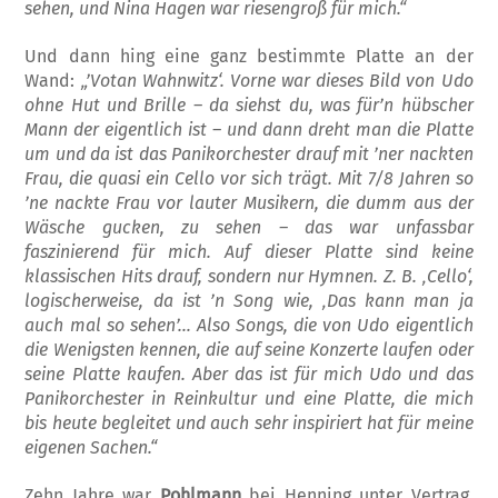
sehen, und Nina Hagen war riesengroß für mich.“
Und dann hing eine ganz bestimmte Platte an der
Wand:
„’Votan Wahnwitz‘. Vorne war die­ses Bild von Udo
ohne Hut und Brille – da siehst du, was für’n hübscher
Mann der ei­gentlich ist – und dann dreht man die Platte
um und da ist das Panikorchester drauf mit ’ner nackten
Frau, die quasi ein Cello vor sich trägt. Mit 7/8 Jahren so
’ne nackte Frau vor lauter Musikern, die dumm aus der
Wäsche gucken, zu sehen – das war unfassbar
faszinierend für mich. Auf dieser Platte sind keine
klassischen Hits drauf, sondern nur Hymnen. Z. B. ‚Cello‘,
logischerweise, da ist ’n Song wie, ‚Das kann man ja
auch mal so sehen’… Also Songs, die von Udo eigentlich
die Wenigsten kennen, die auf seine Konzerte laufen oder
seine Platte kaufen. Aber das ist für mich Udo und das
Panikorchester in Reinkultur und eine Platte, die mich
bis heute begleitet und auch sehr inspiriert hat für meine
eigenen Sachen.“
Zehn Jahre war
Pohlmann
bei Henning un­ter Vertrag.