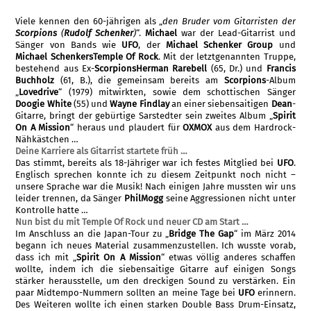
Viele kennen den 60-jährigen als „
den Bruder vom Gitarristen der
Scorpions
(
Rudolf Schenker
)
“.
Michael
war der Lead-Gitarrist und
Sänger von Bands wie
UFO
, der
Michael Schenker Group
und
Michael Schenkers
Temple Of Rock
. Mit der letztgenannten Truppe,
bestehend aus Ex-
Scorpions
Herman Rarebell
(65, Dr.) und
Francis
Buchholz
(61, B.), die gemeinsam bereits am
Scorpions
-Album
„
Lovedrive
“ (1979) mitwirkten, sowie dem schottischen Sänger
Doogie White
(55) und
Wayne Findlay
an einer siebensaitigen
Dean
-
Gitarre, bringt der gebürtige Sarstedter sein zweites Album „
Spirit
On A Mission
“ heraus und plaudert für
OXMOX
aus dem Hardrock-
Nähkästchen …
Deine Karriere als Gitarrist startete früh …
Das stimmt, bereits als 18-Jähriger war ich festes Mitglied bei
UFO
.
Englisch sprechen konnte ich zu diesem Zeitpunkt noch nicht –
unsere Sprache war die Musik! Nach einigen Jahre mussten wir uns
leider trennen, da Sänger
Phil
Mogg
seine Aggressionen nicht unter
Kontrolle hatte …
Nun bist du mit Temple Of Rock und neuer CD am Start …
Im Anschluss an die Japan-Tour zu „
Bridge The Gap
“ im März 2014
begann ich neues Material zusammenzustellen. Ich wusste vo­rab,
dass ich mit „
Spirit On A Mission
“ etwas völlig anderes schaffen
wollte, indem ich die siebensaitige Gitarre auf einigen Songs
stärker herausstelle, um den dreckigen Sound zu verstärken. Ein
paar Midtempo-Nummern sollten an meine Tage bei
UFO
erinnern.
Des Weiteren wollte ich einen starken Double Bass Drum-Einsatz,