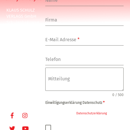
Name
*
KLAUS SCHULZ
VERLAGS GmbH
Firma
Schulenbeksweg
1
20535 Hamburg
E-Mail Adresse
*
Tel: +49-(0)-40-
24877-7
Fax: +49-(0)-40-
Telefon
249448
E-Mail:
info@oxmoxhh.d
Mitteilung
e
Internet:
www.oxmoxhh.d
0 / 500
e
Einwilligungserklärung Datenschutz
*
Facebook
Instagram
Ja, ich habe die
Datenschutzerklärung
zur
Kenntnis genommen und bin damit
einverstanden, dass die von mir angegebenen
Twitter
Youtube
Daten elektronisch erhoben und gespeichert
werden. Meine Daten werden dabei nur streng