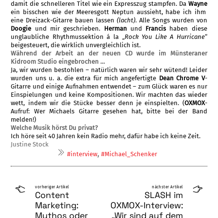
damit die schnelleren Titel wie ein Expresszug stampfen. Da
Wayne
ein bisschen wie der Meeresgott Neptun aussieht, habe ich ihm
eine Dreizack-Gitarre bauen lassen
(lacht)
. Alle Songs wurden von
Doogie
und mir ge­schrieben.
Herman
und
Francis
haben diese
unglaubliche Rhythmussektion á la „
Rock You Like A Hurricane
“
beigesteuert, die wirk­lich unvergleichlich ist.
Während der Arbeit an der neuen CD wurde im Münsteraner
Kidroom Studio eingebrochen …
Ja, wir wurden bestohlen – natürlich waren wir sehr wütend! Leider
wurden uns u. a. die extra für mich angefertigte
Dean Chrome V
-
Gitarre und einige Aufnahmen entwendet – zum Glück waren es nur
Einspielungen und keine Kompositionen. Wir machten das wieder
wett, indem wir die Stücke besser denn je einspielten. (
OXMOX
-
Aufruf: Wer Michaels Gitarre gesehen hat, bitte bei der Band
melden!)
Welche Musik hörst Du privat?
Ich höre seit 40 Jahren kein Radio mehr, dafür habe ich keine Zeit.
Justine Stock
,
#interview
#Michael_Schenker
vorheriger Artikel
nächster Artikel
Content
SLASH im
Marketing:
OXMOX-Interview:
Mythos oder
„Wir sind auf dem