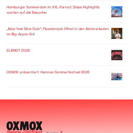
Hamburger Sommerdom im XXL-Format: Diese Highlights
warten auf die Besucher
„New York Slice Club“: Pizzatempel öffnet in den Alsterarkaden
im Big-Apple-Stil
ELBRIOT 2026
OXMOX präsentiert: Hammer Sommerfestival 2026