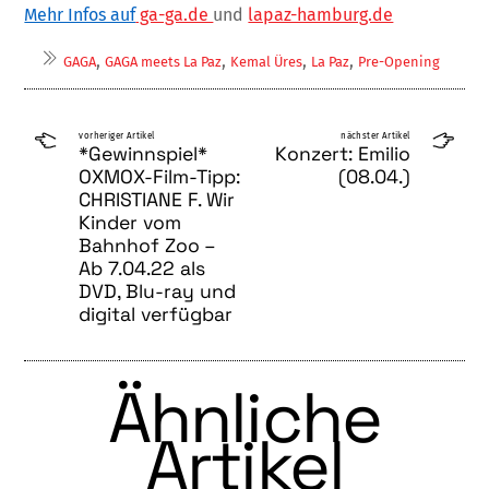
Mehr Infos auf
ga-ga.de
und
lapaz-hamburg.de
,
,
,
,
GAGA
GAGA meets La Paz
Kemal Üres
La Paz
Pre-Opening
vorheriger Artikel
nächster Artikel
*Gewinnspiel*
Konzert: Emilio
OXMOX-Film-Tipp:
(08.04.)
CHRISTIANE F. Wir
Kinder vom
Bahnhof Zoo –
Ab 7.04.22 als
DVD, Blu-ray und
digital verfügbar
Ähnliche
Artikel