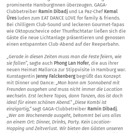
prominente HamburgInnen überzeugen. GAGA-
Clubbetreiber
Ramin Dibadj
und La Paz-Chef
Kemal
Üres
luden zum EAT DANCE LOVE for family & friends.
Bei chilligem Club-Sound und leckeren Gourmet-Tapas
wie Oktopuschevice oder Thunfischtatar ließen sich die
Gäste die neue Lichtanlage präsentieren und genossen
einen entspannten Club-Abend auf der Reeperbahn.
„
Gerade in diesen Zeiten muss man die Feste feiern, wie
sie fallen
“, sagte auch
Phong Lan Hofer
, die aus ihrer
neuen Heimat Mallorca zur Stippvisite in Hamburg war.
Kunstagentin
Jenny Falckenberg
begrüßt das Konzept
mit Dinner und Dance:
„Man kann am Sonnabend mit
Freunden ausgehen und muss nicht immer die Location
wechseln. Erst leckere Tapas, dann Tanzen, das ist doch
ideal für einen schönen Abend.“ „Diese Kombi ist
einzigartig,“
sagt GAGA-Clubbetreiber
Ramin Dibadj
.
„
Wer am Wochenende ausgeht, bekommt bei uns alles
an einem Ort: Dinner, Drinks, Party. Kein Location-
Hopping und Zeitverlust. Wir bieten den Gästen unseren