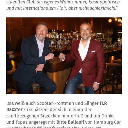
stilvollen Club als eigenes Wohnzimmer, kosmopolitisch
und mit internationalem Flair, aber nicht schickimicki.“
Das weiß auch Scooter-Frontman und Sänger
H.P.
Baxxter
zu schätzen, der sich in einer der
samtbezogenen Sitzecken niederließ und bei Drinks
und Tapas angeregt mit
Birte Ballauff
von Hamburg Car