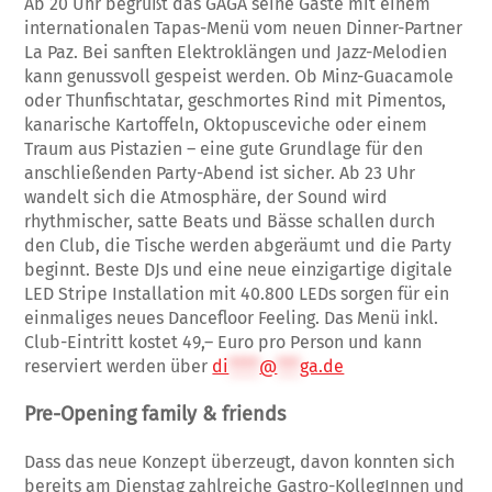
Ab 20 Uhr begrüßt das GAGA seine Gäste mit einem
internationalen Tapas-Menü vom neuen Dinner-Partner
La Paz. Bei sanften Elektroklängen und Jazz-Melodien
kann genussvoll gespeist werden. Ob Minz-Guacamole
oder Thunfischtatar, geschmortes Rind mit Pimentos,
kanarische Kartoffeln, Oktopusceviche oder einem
Traum aus Pistazien – eine gute Grundlage für den
anschließenden Party-Abend ist sicher. Ab 23 Uhr
wandelt sich die Atmosphäre, der Sound wird
rhythmischer, satte Beats und Bässe schallen durch
den Club, die Tische werden abgeräumt und die Party
beginnt. Beste DJs und eine neue einzigartige digitale
LED Stripe Installation mit 40.800 LEDs sorgen für ein
einmaliges neues Dancefloor Feeling. Das Menü inkl.
Club-Eintritt kostet 49,– Euro pro Person und kann
reserviert werden über
di
****
@
***
ga.de
Pre-Opening family & friends
Dass das neue Konzept überzeugt, davon konnten sich
bereits am Dienstag zahlreiche Gastro-KollegInnen und