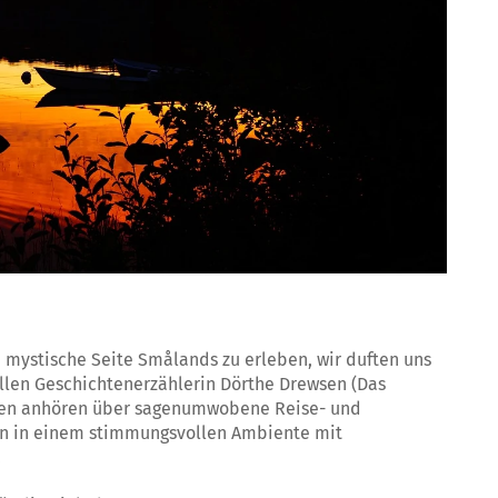
e mystische Seite Smålands zu erleben, wir duften uns
ellen Geschichtenerzählerin Dörthe Drewsen (Das
en anhören über sagenumwobene Reise- und
n in einem stimmungsvollen Ambiente mit
.