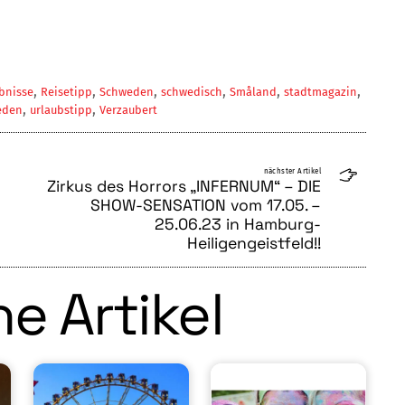
,
,
,
,
,
,
bnisse
Reisetipp
Schweden
schwedisch
Småland
stadtmagazin
,
,
eden
urlaubstipp
Verzaubert
nächster Artikel
Zirkus des Horrors „INFERNUM“ – DIE
SHOW-SENSATION vom 17.05. –
25.06.23 in Hamburg-
Heiligengeistfeld!!
e Artikel