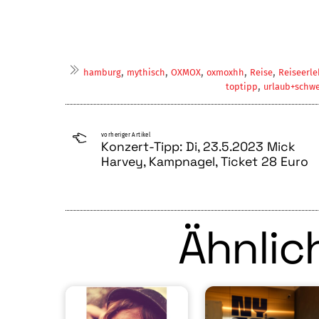
,
,
,
,
,
hamburg
mythisch
OXMOX
oxmoxhh
Reise
Reiseerle
,
toptipp
urlaub+schw
vorheriger Artikel
Konzert-Tipp: Di, 23.5.2023 Mick
Harvey, Kampnagel, Ticket 28 Euro
Ähnlich