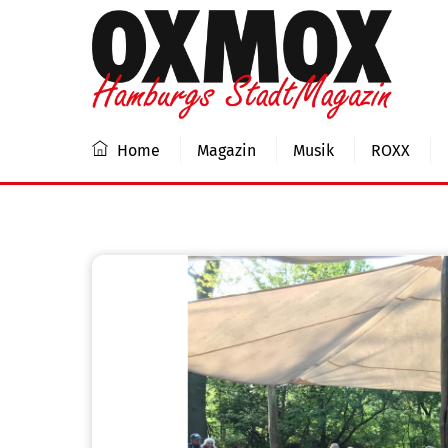
Skip
to
content
Home
Magazin
Musik
ROXX