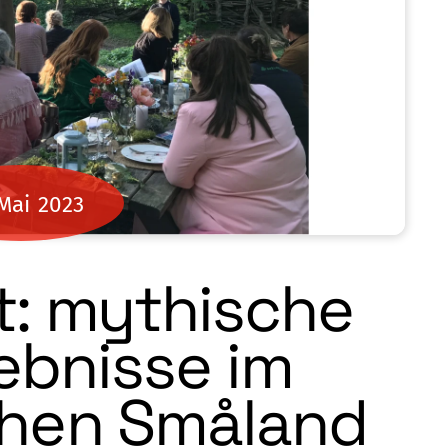
Mai
2023
t: mythische
ebnisse im
hen Småland