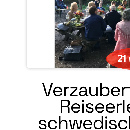
21
Verzauber
Reiseerl
schwedisc