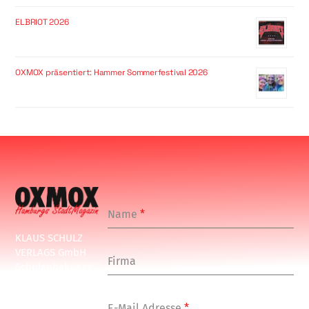
ELBRIOT 2026
OXMOX präsentiert: Hammer Sommerfestival 2026
Name
*
KLAUS SCHULZ
VERLAGS GmbH
Firma
Schulenbeksweg
1
20535 Hamburg
E-Mail Adresse
*