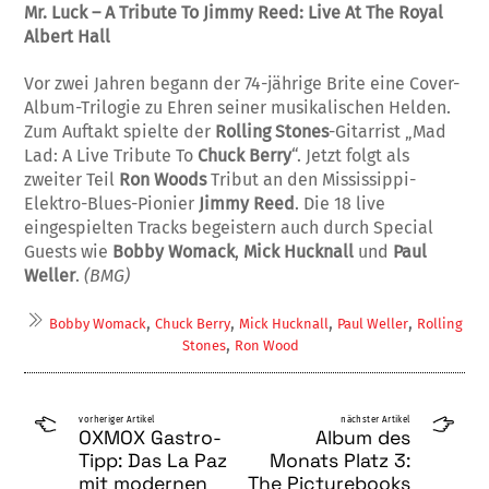
Mr. Luck – A Tribute To Jimmy Reed: Live At The Royal
Albert Hall
Vor zwei Jahren begann der 74-jährige Brite eine Cover-
Album-Trilogie zu Ehren seiner musikalischen Helden.
Zum Auftakt spielte der
Rolling Stones
-Gitarrist „Mad
Lad: A Live Tribute To
Chuck Berry
“. Jetzt folgt als
zweiter Teil
Ron Woods
Tribut an den Mississippi-
Elektro-Blues-Pionier
Jimmy Reed
. Die 18 live
eingespielten Tracks begeistern auch durch Special
Guests wie
Bobby Womack
,
Mick Hucknall
und
Paul
Weller
.
(BMG)
,
,
,
,
Bobby Womack
Chuck Berry
Mick Hucknall
Paul Weller
Rolling
,
Stones
Ron Wood
vorheriger Artikel
nächster Artikel
OXMOX Gastro-
Album des
Tipp: Das La Paz
Monats Platz 3:
mit modernen
The Picturebooks