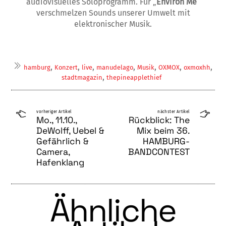
audiovisuelles Soloprogramm. Für
„
Environ Me
“
verschmelzen Sounds unserer Umwelt mit
elektronischer Musik.
,
,
,
,
,
,
,
hamburg
Konzert
live
manudelago
Musik
OXMOX
oxmoxhh
,
stadtmagazin
thepineapplethief
vorheriger Artikel
nächster Artikel
Mo., 11.10.,
Rückblick: The
DeWolff, Uebel &
Mix beim 36.
Gefährlich &
HAMBURG-
Camera,
BANDCONTEST
Hafenklang
Ähnliche