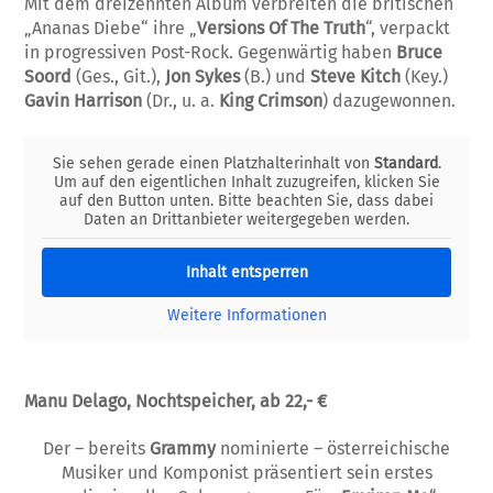
Mit dem dreizehnten Album verbreiten die britischen
„Ananas Diebe“
ihre
„
Versions Of The Truth
“
, verpackt
in progressiven Post-Rock. Gegenwärtig haben
Bruce
Soord
(Ges., Git.),
Jon Sykes
(B.) und
Steve Kitch
(Key.)
Gavin Harrison
(Dr., u. a.
King Crimson
) dazugewonnen.
Sie sehen gerade einen Platzhalterinhalt von
Standard
.
Um auf den eigentlichen Inhalt zuzugreifen, klicken Sie
auf den Button unten. Bitte beachten Sie, dass dabei
Daten an Drittanbieter weitergegeben werden.
Inhalt entsperren
Weitere Informationen
Manu Delago, Nochtspeicher, ab 22,- €
Der – bereits
Grammy
nominierte – österreichische
Musiker und Komponist präsentiert sein erstes