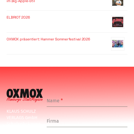
im Big-Apple-Stil
ELBRIOT 2026
OXMOX präsentiert: Hammer Sommerfestival 2026
Name
*
KLAUS SCHULZ
VERLAGS GmbH
Firma
Schulenbeksweg
1