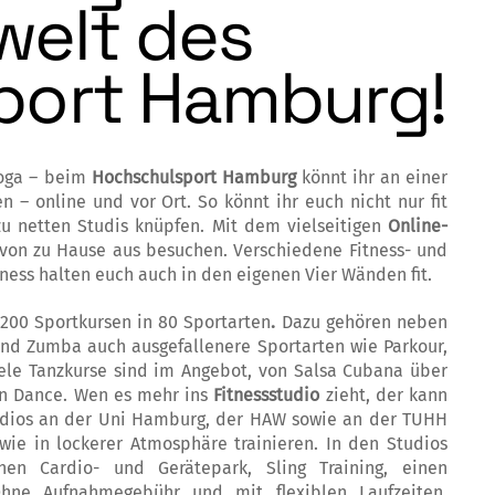
welt des
port Hamburg!
Yoga – beim
Hochschulsport Hamburg
könnt ihr an einer
n – online und vor Ort. So könnt ihr euch nicht nur fit
u netten Studis knüpfen. Mit dem vielseitigen
Online-
 von zu Hause aus besuchen. Verschiedene Fitness- und
ness halten euch auch in den eigenen Vier Wänden fit.
200 Sportkursen in 80 Sportarten
.
Dazu gehören neben
 und Zumba auch ausgefallenere Sportarten wie Parkour,
viele Tanzkurse sind im Angebot, von Salsa Cubana über
rn Dance. Wen es mehr ins
Fitnessstudio
zieht, der kann
udios an der Uni Hamburg, der HAW sowie an der TUHH
wie in lockerer Atmosphäre trainieren. In den Studios
en Cardio- und Gerätepark, Sling Training, einen
Ohne Aufnahmegebühr und mit flexiblen Laufzeiten.