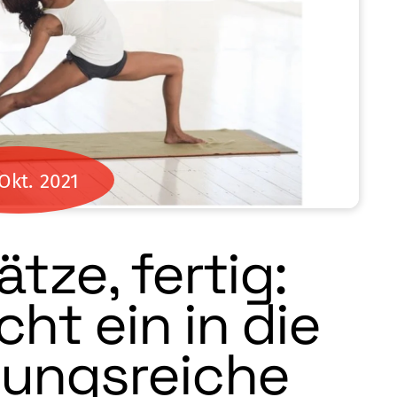
Okt.
2021
ätze, fertig:
ht ein in die
ungsreiche