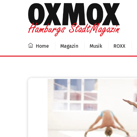
Skip
to
content
Home
Magazin
Musik
ROXX