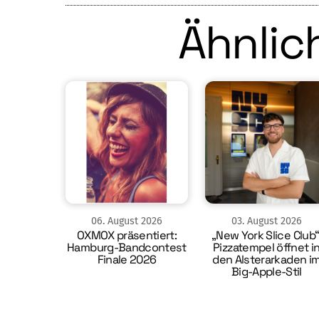
Ähnlich
06
.
August
2026
03
.
August
2026
OXMOX präsentiert:
„New York Slice Club“
Hamburg-Bandcontest
Pizzatempel öffnet i
Finale 2026
den Alsterarkaden i
Big-Apple-Stil