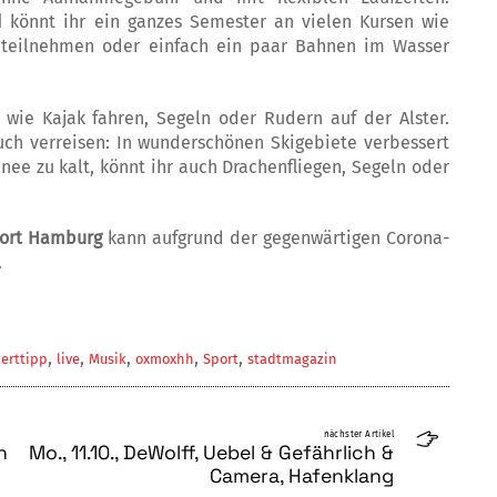
d
könnt ihr ein ganzes Semester an vielen Kursen wie
 teilnehmen oder einfach ein paar Bahnen im Wasser
wie Kajak fahren, Segeln oder Rudern auf der Alster.
ch verreisen: In wunderschönen Skigebiete verbessert
hnee zu kalt, könnt ihr auch Drachenfliegen, Segeln oder
port Hamburg
kann aufgrund der gegenwärtigen Corona-
.
,
,
,
,
,
erttipp
live
Musik
oxmoxhh
Sport
stadtmagazin
nächster Artikel
n
Mo., 11.10., DeWolff, Uebel & Gefährlich &
Camera, Hafenklang