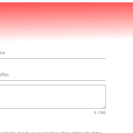
rma
efon
0 / 500