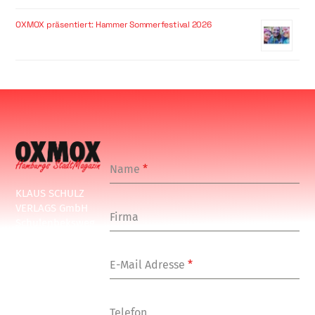
OXMOX präsentiert: Hammer Sommerfestival 2026
Name
*
KLAUS SCHULZ
VERLAGS GmbH
Firma
Schulenbeksweg
1
20535 Hamburg
E-Mail Adresse
*
Tel: +49-(0)-40-
24877-7
Fax: +49-(0)-40-
Telefon