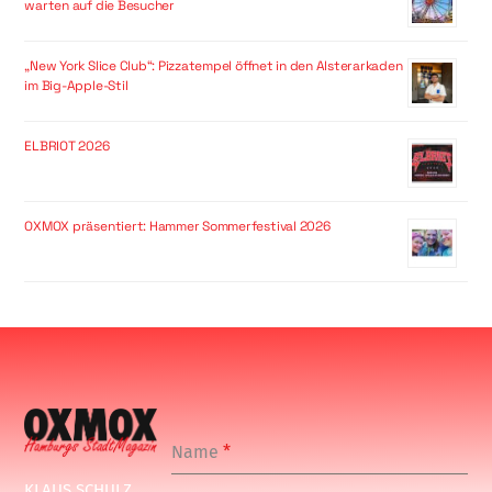
warten auf die Besucher
„New York Slice Club“: Pizzatempel öffnet in den Alsterarkaden
im Big-Apple-Stil
ELBRIOT 2026
OXMOX präsentiert: Hammer Sommerfestival 2026
Name
*
KLAUS SCHULZ