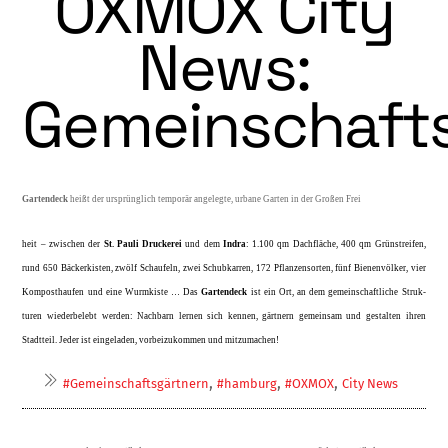
OXMOX City
News:
Gemeinschaft
Gartendeck
heißt der ursprünglich temporär angelegte, urbane Garten in der Großen Frei­
heit – zwischen der
St. Pauli Druckerei
und dem
Indra
: 1.100 qm Dachfläche, 400 qm Grünstreifen,
rund 650 Bäckerkisten, zwölf Schaufeln, zwei Schubkarren, 172 Pflanzen­sorten, fünf Bienenvölker, vier
Komposthau­fen und eine Wurmkiste … Das
Gartendeck
ist ein Ort, an dem gemeinschaftliche Struk­
turen wiederbelebt werden: Nachbarn lernen sich kennen, gärtnern gemeinsam und gestal­ten ihren
Stadtteil. Jeder ist eingeladen, vor­beizukommen und mitzumachen!
,
,
,
#Gemeinschaftsgärtnern
#hamburg
#OXMOX
City News