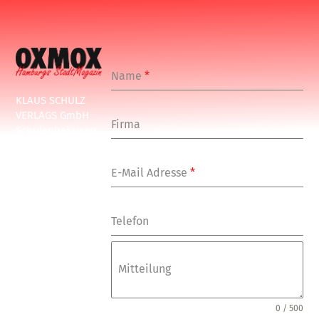
Name
*
KLAUS SCHULZ
VERLAGS GmbH
Firma
Schulenbeksweg
1
20535 Hamburg
E-Mail Adresse
*
Tel: +49-(0)-40-
24877-7
Fax: +49-(0)-40-
Telefon
249448
E-Mail:
info@oxmoxhh.d
Mitteilung
e
Internet:
www.oxmoxhh.d
0 / 500