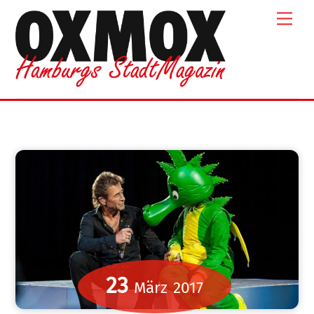
Skip
Men
to
content
23
März
2017