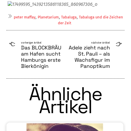
,
,
,
peter maffay
Planetarium
Tabaluga
Tabaluga und die Zeichen
der Zeit
vorheriger Artikel
nächster Artikel
Das BLOCKBRÄU
Adele zieht nach
am Hafen sucht
St. Pauli – als
Hamburgs erste
Wachsfigur im
Bierkönigin
Panoptikum
Ähnliche
Artikel