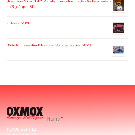
„New York Slice Club“: Pizzatempel öffnet in den Alsterarkaden
im Big-Apple-Stil
ELBRIOT 2026
OXMOX präsentiert: Hammer Sommerfestival 2026
Name
*
KLAUS SCHULZ