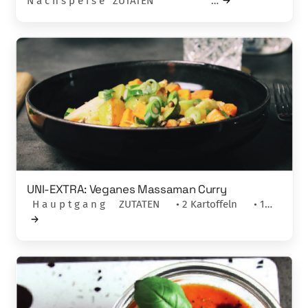
N a c h s p e i s e ZUTATEN …
UNI-EXTRA: Veganes Massaman Curry
H a u p t g a n g ZUTATEN • 2 Kartoffeln • 1…