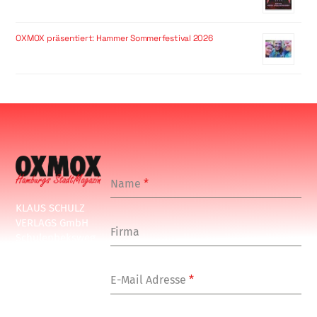
OXMOX präsentiert: Hammer Sommerfestival 2026
Name
*
KLAUS SCHULZ
VERLAGS GmbH
Firma
Schulenbeksweg
1
20535 Hamburg
E-Mail Adresse
*
Tel: +49-(0)-40-
24877-7