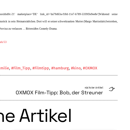
hhd0c-21′ marketplace=’DE‘ link_id=’da79d63a-f18d-11e7-b789-5339f3e9ee8e‘]Während seine
urück in sein Heimatstädtchen. Dort will er seiner schwerkranken Mutter (Margo Martindale) beistehen,
ie Provinz zu verlassen … Bittersüßes Comedy-Drama.
ark/53
,
,
,
,
,
milie
#Film_Tipp
#Filmtipp
#hamburg
#kino
#OXMOX
nächster Artikel
OXMOX Film-Tipp: Bob, der Streuner
e Artikel