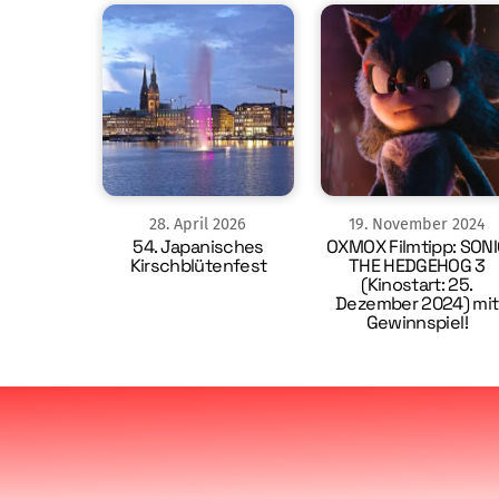
28
.
April
2026
19
.
November
2024
54. Japanisches
OXMOX Filmtipp: SONI
Kirschblütenfest
THE HEDGEHOG 3
(Kinostart: 25.
Dezember 2024) mit
Gewinnspiel!