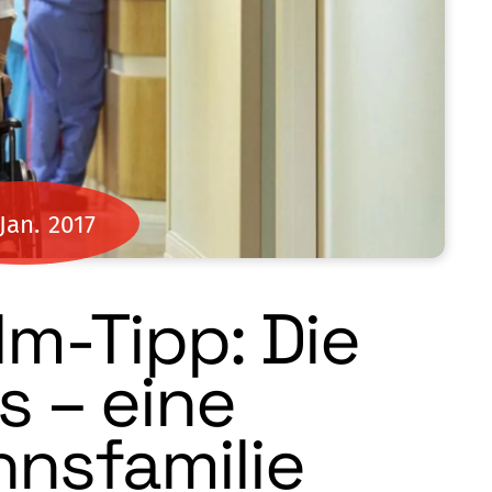
Jan.
2017
m-Tipp: Die
s – eine
nsfamilie