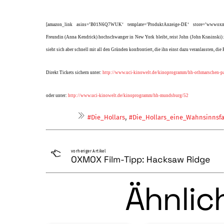
[amazon_link asins=’B01N6Q7WUK‘ template=’ProduktAnzeige-DE‘ store=’wwwoxmox
Freundin (Anna Kendrick) hochschwanger in New York bleibt, reist John (John Krasinski) z
sieht sich aber schnell mit all den Gründen konfrontiert, die ihn einst dazu veranlassten, d
Direkt Tickets sichern unter:
http://www.uci-kinowelt.de/kinoprogramm/hh-othmarschen-p
oder unter:
http://www.uci-kinowelt.de/kinoprogramm/hh-mundsburg/52
,
#Die_Hollars
#Die_Hollars_eine_Wahnsinnsfa
vorheriger Artikel
OXMOX Film-Tipp: Hacksaw Ridge
Ähnlich