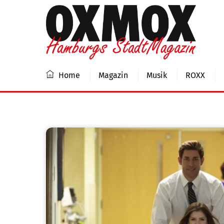
Skip
to
content
Home
Magazin
Musik
ROXX