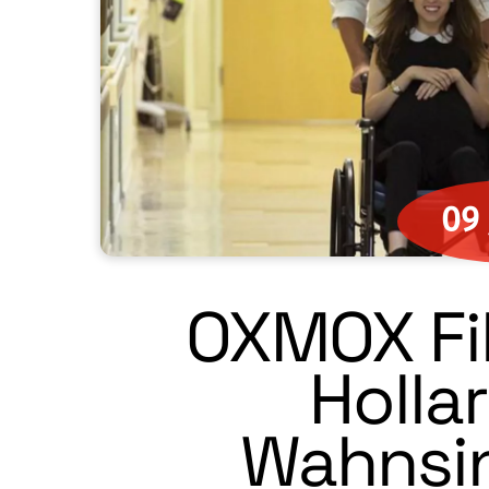
09
OXMOX Fil
Hollar
Wahnsin