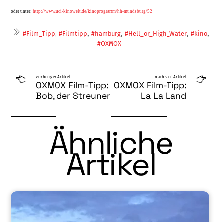
oder unter:
http://www.uci-kinowelt.de/kinoprogramm/hh-mundsburg/52
,
,
,
,
,
#Film_Tipp
#Filmtipp
#hamburg
#Hell_or_High_Water
#kino
#OXMOX
vorheriger Artikel
nächster Artikel
OXMOX Film-Tipp:
OXMOX Film-Tipp:
Bob, der Streuner
La La Land
Ähnliche
Artikel