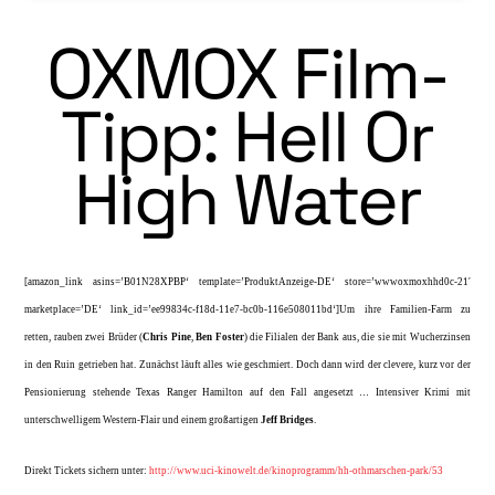
OXMOX Film-
Tipp: Hell Or
High Water
[amazon_link asins=’B01N28XPBP‘ template=’ProduktAnzeige-DE‘ store=’wwwoxmoxhhd0c-21′
marketplace=’DE‘ link_id=’ee99834c-f18d-11e7-bc0b-116e508011bd‘]Um ihre Familien-Farm zu
retten, rauben zwei Brü­der (
Chris Pine
,
Ben Foster
) die Filialen der Bank aus, die sie mit Wucherzinsen
in den Ruin getrieben hat. Zunächst läuft alles wie geschmiert. Doch dann wird der clevere, kurz vor der
Pensionierung stehen­de Texas Ranger Hamilton auf den Fall angesetzt … Intensiver Krimi mit
unterschwelligem Western-Fla­ir und einem großartigen
Jeff Bridges
.
Direkt Tickets sichern unter:
http://www.uci-kinowelt.de/kinoprogramm/hh-othmarschen-park/53