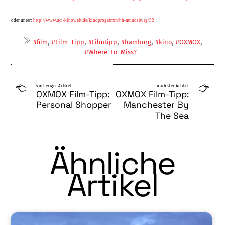
oder unter:
http://www.uci-kinowelt.de/kinoprogramm/hh-mundsburg/52
,
,
,
,
,
,
#film
#Film_Tipp
#Filmtipp
#hamburg
#kino
#OXMOX
#Where_to_Miss?
vorheriger Artikel
nächster Artikel
OXMOX Film-Tipp:
OXMOX Film-Tipp:
Personal Shopper
Manchester By
The Sea
Ähnliche
Artikel