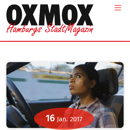
Skip
Men
to
content
16
Jan.
2017