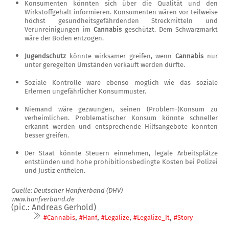
Konsumenten könnten sich über die Qualität und den
Wirkstoffge­halt informieren. Konsumenten wären vor teilweise
höchst ge­sundheitsgefährdenden Streckmit­teln und
Verunreinigungen im
Cannabis
geschützt. Dem Schwarzmarkt
wäre der Boden entzogen.
Jugendschutz
könnte wirksamer greifen, wenn
Cannabis
nur
unter geregelten Umständen verkauft werden dürfte.
Soziale Kontrolle wäre ebenso möglich wie das soziale
Erlernen ungefährlicher Konsummuster.
Niemand wäre gezwungen, seinen (Problem-)Konsum zu
verheim­lichen. Problematischer Konsum könnte schneller
erkannt werden und entsprechende Hilfsangebote könnten
besser greifen.
Der Staat könnte Steuern einneh­men, legale Arbeitsplätze
entstün­den und hohe prohibitionsbedingte Kosten bei Polizei
und Justiz ent­fielen.
Quelle: Deutscher Hanfverband (DHV)
www.hanfverband.de
(pic.: Andreas Gerhold)
,
,
,
,
#Cannabis
#Hanf
#Legalize
#Legalize_It
#Story