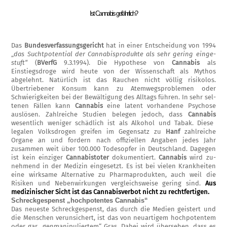
Ist Cannabis gefährlich?
Das
Bundesverfassungsgericht
hat in einer Entscheidung von 1994
„
das Suchtpotential der Cannabisprodukte als sehr gering einge­
stuft“
(
BVerfG
9.3.1994). Die Hypothese von
Cannabis
als
Einstiegsdroge wird heute von der Wissenschaft als Mythos
abgelehnt. Natürlich ist das Rauchen nicht völlig risi­kolos.
Übertriebener Konsum kann zu Atem­wegsproblemen oder
Schwierigkeiten bei der Bewältigung des Alltags führen. In sehr sel­
tenen Fällen kann
Cannabis
eine latent vor­handene Psychose
auslösen. Zahlreiche Stu­dien belegen jedoch, dass
Cannabis
wesent­lich weniger schädlich ist als Alkohol und Tabak. Diese
legalen Volksdrogen greifen im Gegensatz zu
Hanf
zahlreiche
Organe an und fordern nach offiziellen Angaben jedes Jahr
zusammen weit über 100.000 Todesopfer in Deutschland. Dagegen
ist kein einziger
Can­nabistoter
dokumentiert.
Cannabis
wird zu­
nehmend in der Medizin eingesetzt. Es ist bei vielen Krankheiten
eine wirksame Alternative zu Pharmaprodukten, auch weil die
Risiken und Nebenwirkungen vergleichsweise gering sind.
Aus
medizinischer Sicht ist das Can­nabisverbot nicht zu rechtfertigen.
Schreckgespenst „hochpotentes Cannabis“
Das neueste Schreckgespenst, das durch die Medien geistert und
die Menschen verunsich­ert, ist das von neuartigem hochpotentem
oder gar „genmanipuliertem“ Gras. Dabei wird übersehen, dass es