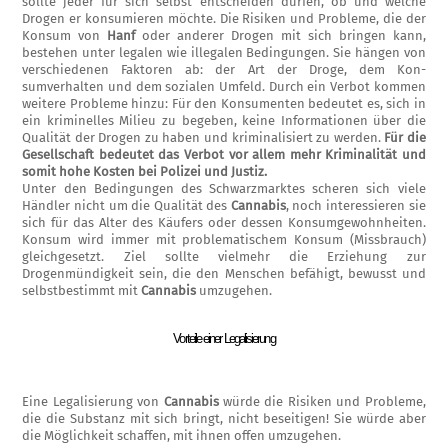
sollte jeder für sich selbst entscheiden dürfen, ob und welche
Drogen er konsumieren möchte. Die Risiken und Probleme, die der
Konsum von
Hanf
oder anderer Drogen mit sich bringen kann,
bestehen unter legalen wie illegalen Be­dingungen. Sie hängen von
verschiedenen Faktoren ab: der Art der Droge, dem Kon­
sumverhalten und dem sozialen Umfeld. Durch ein Verbot kommen
weitere Probleme hinzu: Für den Konsumenten bedeutet es, sich in
ein kriminelles Milieu zu begeben, keine Informationen über die
Qualität der Drogen zu haben und kriminalisiert zu werden.
Für die
Gesellschaft bedeutet das Verbot vor allem mehr Kriminalität und
somit hohe Kosten bei Polizei und Justiz.
Unter den Bedingungen des Schwarzmarktes scheren sich viele
Händler nicht um die Qua­lität des
Cannabis
, noch interessieren sie
sich für das Alter des Käufers oder dessen Konsumgewohnheiten.
Konsum wird immer mit problematischem Konsum (Missbrauch)
gleichgesetzt. Ziel sollte vielmehr die Erzie­hung zur
Drogenmündigkeit sein, die den Menschen befähigt, bewusst und
selbst­bestimmt mit
Cannabis
umzugehen.
Vorteile einer Legalisierung
Eine Legalisierung von
Cannabis
würde die Risiken und Probleme,
die die Substanz mit sich bringt, nicht beseitigen! Sie würde aber
die Möglichkeit schaffen, mit ihnen offen umzugehen.