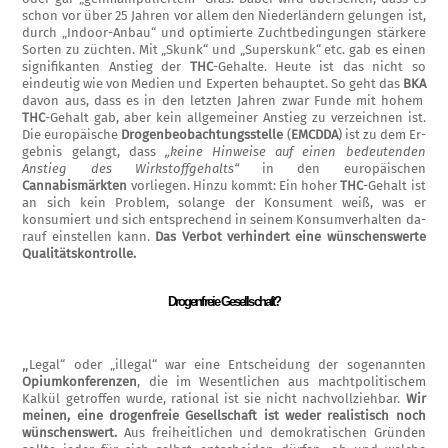
schon vor über 25 Jahren vor allem den Niederländern gelungen ist,
durch „Indoor-Anbau“ und optimierte Zuchtbedingungen stärkere
Sorten zu züch­ten. Mit „Skunk“ und „Superskunk“ etc. gab es einen
signifikanten Anstieg der
THC
-Ge­halte. Heute ist das nicht so
eindeutig wie von Medien und Experten behauptet. So geht das
BKA
davon aus, dass es in den letzten Jahren zwar Funde mit hohem
THC
-Gehalt gab, aber kein allgemeiner Anstieg zu ver­zeichnen ist.
Die europäische
Drogenbeob­achtungsstelle
(
EMCDDA
) ist zu dem Er­
gebnis gelangt, dass
„keine Hinweise auf ei­nen bedeutenden
Anstieg des Wirkstoffgehal­ts“
in den europäischen
Cannabismärkten
vorliegen. Hinzu kommt: Ein hoher
THC
-Gehalt ist
an sich kein Problem, solange der Konsument weiß, was er
konsumiert und sich entsprechend in seinem Konsumverhalten da­
rauf einstellen kann.
Das Verbot verhindert eine wünschenswerte
Qualitätskontrolle.
Drogenfreie Gesellschaft?
„
Legal“ oder „illegal“ war eine Entscheidung der sogenannten
Opiumkonferenzen
, die im Wesentlichen aus machtpolitischem
Kalkül getroffen wurde, rational ist sie nicht nach­vollziehbar.
Wir
meinen, eine drogenfreie Gesellschaft ist weder realistisch noch
wünschenswert.
Aus freiheitlichen und de­mokratischen Gründen