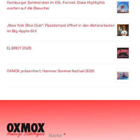
Hamburger Sommerdom im XXL-Format: Diese Highlights
warten auf die Besucher
„New York Slice Club“: Pizzatempel öffnet in den Alsterarkaden
im Big-Apple-Stil
ELBRIOT 2026
OXMOX präsentiert: Hammer Sommerfestival 2026
Name
*