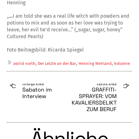
Henning
„
…
I am told she was a real life witch with powders and
potions to mix and as soon as her love was trying to
leave, her evil he’d receive…“ („sugar, sugar, honey“
Cultured Pearls)
Foto Beitragsbild: Ricarda Spiegel
,
,
,
astrid north
Der Letzte an der Bar
Henning Wehland
kolumne
vorheriger Artikel
nächster Artikel
Sabaton im
GRAFFITI-
Interview
SPRAYER: VOM
KAVALIERSDELIKT
ZUM BERUF
Ähnliche