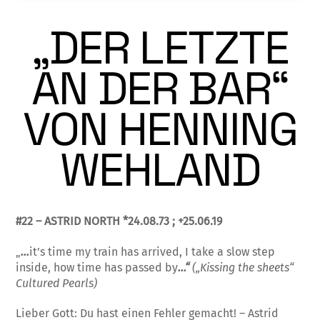
„DER LETZTE
AN DER BAR“
VON HENNING
WEHLAND
#22 – ASTRID NORTH *24.08.73 ; +25.06.19
„
…
it’s time my train has arrived, I take a slow step
inside, how time has passed by
…“
(„Kissing the sheets“
Cultured Pearls)
Lieber Gott: Du hast einen Fehler gemacht! – Astrid