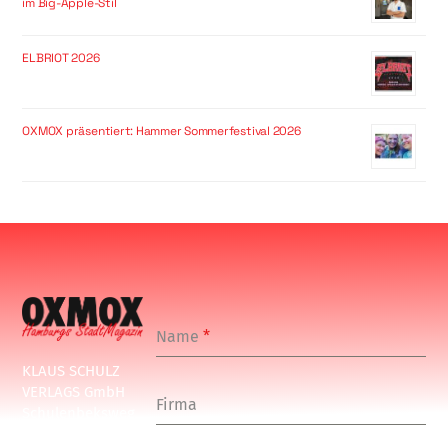
im Big-Apple-Stil
ELBRIOT 2026
OXMOX präsentiert: Hammer Sommerfestival 2026
Name
*
KLAUS SCHULZ
VERLAGS GmbH
Firma
Schulenbeksweg
1