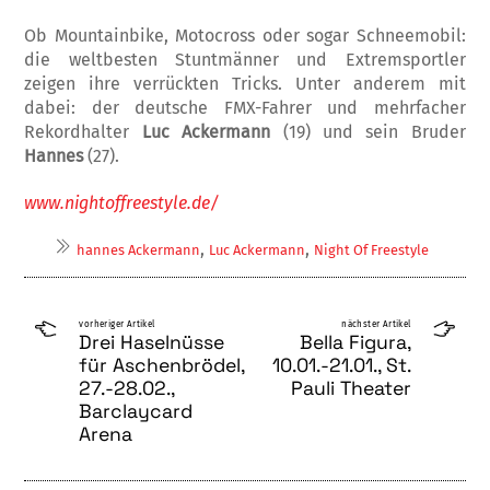
Ob Mountainbike, Motocross oder sogar Sch­nee­mobil:
die weltbesten Stuntmänner und Ex­tremsportler
zeigen ihre verrückten Tricks. Unter anderem mit
dabei: der deutsche FMX-Fahrer und mehrfacher
Rekordhalter
Luc Ack­er­mann
(19) und sein Bruder
Hannes
(27).
www.nightoffreestyle.de/
,
,
hannes Ackermann
Luc Ackermann
Night Of Freestyle
vorheriger Artikel
nächster Artikel
Drei Haselnüsse
Bella Figura,
für Aschenbrödel,
10.01.-21.01., St.
27.-28.02.,
Pauli The­ater
Barclaycard
Arena