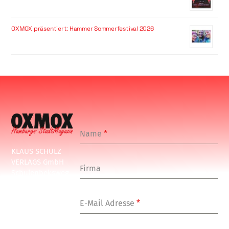
OXMOX präsentiert: Hammer Sommerfestival 2026
Name
*
KLAUS SCHULZ
VERLAGS GmbH
Firma
Schulenbeksweg
1
20535 Hamburg
E-Mail Adresse
*
Tel: +49-(0)-40-
24877-7