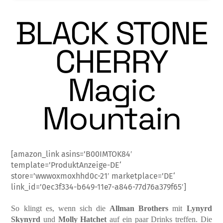
BLACK STONE
CHERRY
Magic
Mountain
[amazon_link asins=’B00IMTOK84′
template=’ProduktAnzeige-DE‘
store=’wwwoxmoxhhd0c-21′ marketplace=’DE‘
link_id=’0ec3f334-b649-11e7-a846-77d76a379f65′]
So klingt es, wenn sich die
Allman Brothers
mit
Lynyrd
Skynyrd
und
Molly Hatchet
auf ein paar Drinks treffen. Die