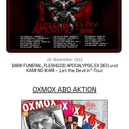
20
.
November
2023
DARK FUNERAL, FLESHGOD APOCALYPSE, EX DEO und
KAMI NO IKARI – ‚Let the Devil in“-Tour
OXMOX ABO AKTION