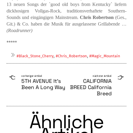
13 neuen Songs der
`good old boys from Kentucky`
liefern
dickhosigen Vollgas-Rock, traditionsverhafte­te Southern-
Sounds und eingängigen Main­stream.
Chris Robertson
(Ges.,
Git.) & Co. haben die Musik für ausgelassene Grillaben­de …
(Roadrunner)
*****
,
,
#Black_Stone_Cherry
#Chris_Robertson
#Magic_Mountain
vorheriger Artikel
nächster Artikel
5TH AVENUE It’s
CALIFORNIA
Been A Long Way
BREED California
Breed
Ähnliche