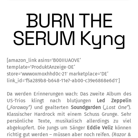
BURN THE
SERUM Kyng
[amazon_link asins=’B00IIUAOVE‘
template=’ProduktAnzeige-DE‘
store=’wwwoxmoxhhd0c-21′ marketplace=’DE‘
link_id=’f5a289b8-b648-11e7-ab00-c39e6868e6d1′]
Da werden Erinnerungen wach: Das zweite Album des
US-Trios klingt nach blutjungen
Led Zeppelin
(
„Faraway“)
und gealterten
Soundgarden
(
„Lost One“
).
Klassischer Hardrock mit einem Schuss Grunge. Sehr
persönliche Texte, musikalisch allerdings zu viel
abgekupfert. Die Jungs um Sänger
Eddie Veliz
können
richtig gut werden – müssen aber noch reifen.
(Razor &