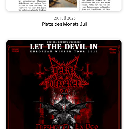
29
.
Juli
2025
Platte des Monats Juli