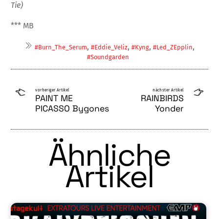
Tie)
*** MB
,
,
,
,
#Burn_The_Serum
#Eddie_Veliz
#Kyng
#Led_ZEpplin
#Soundgarden
vorheriger Artikel
nächster Artikel
PAINT ME
RAINBIRDS
PICASSO Bygones
Yonder
Ähnliche
Artikel