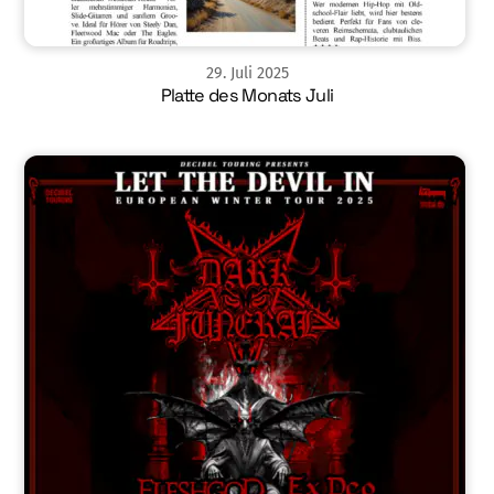
29
.
Juli
2025
Platte des Monats Juli