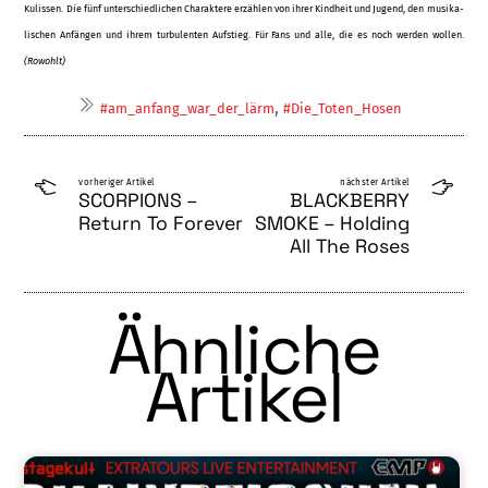
Kulissen. Die fünf unterschiedlichen Charaktere erzählen von ihrer Kindheit und Jugend, den musika­
lischen Anfängen und ihrem turbulenten Aufstieg. Für Fans und alle, die es noch werden wollen.
(Rowohlt)
,
#am_anfang_war_der_lärm
#Die_Toten_Hosen
vorheriger Artikel
nächster Artikel
SCORPIONS –
BLACKBERRY
Return To Forever
SMOKE – Holding
All The Roses
Ähnliche
Artikel