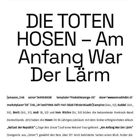
DIE TOTEN
HOSEN – Am
Anfang War
Der Lärm
[amazon_link asins=’3499630036′ template=’ProduktAnzeige-DE‘ store=’wwwoxmoxhhd0c-21′
marketplace=’DE‘ link_id=’ee071966-b4f1-11e7-bb2d-735c6e164a8b‘]Campino
(Ges., 52),
Kuddel
(Git.,
50),
Breiti
(Git., 51),
Andi
(B., 52) und
Vom Ritchie
(Dr., 50) bilden die bekannteste Punkrock-Band
Deutschlands. 2012 haben die
Hosen
ihr 30-jähriges Jubiläum mit dem bisher erfolgreichsten Album
„Ballast der Republik“
(
„Tage Wie Diese“
) auf einer Rekord-Tour gefeiert.
„Am Anfang War Der Lärm“
(Songzeile aus
„Strom“
) ge­währt den Fans über 377 reich bebilderte Seiten einen Blick hinter die