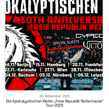
05
.
November
2025
Die Apokalyptischen Reiter „Freie Republik Reitermania“
Tour 2025