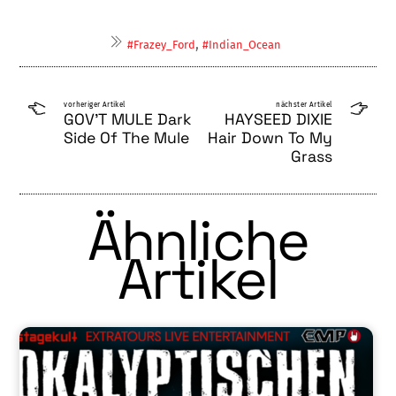
,
#Frazey_Ford
#Indian_Ocean
vorheriger Artikel
nächster Artikel
GOV’T MULE Dark
HAYSEED DIXIE
Side Of The Mule
Hair Down To My
Grass
Ähnliche
Artikel