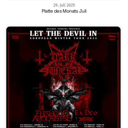
29
.
Juli
2025
Platte des Monats Juli