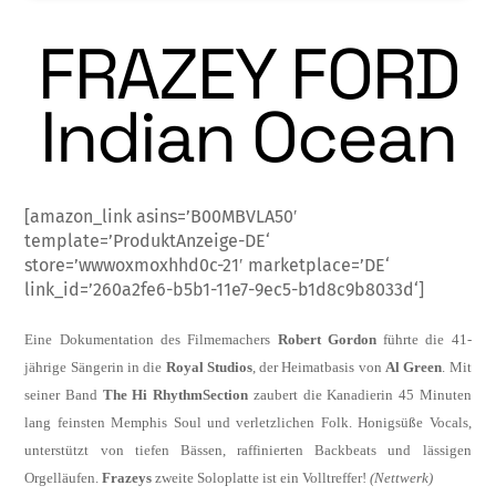
FRAZEY FORD
Indian Ocean
[amazon_link asins=’B00MBVLA50′
template=’ProduktAnzeige-DE‘
store=’wwwoxmoxhhd0c-21′ marketplace=’DE‘
link_id=’260a2fe6-b5b1-11e7-9ec5-b1d8c9b8033d‘]
Eine Dokumentation des Filmemachers
Ro­bert Gordon
führte die 41-
jährige Sängerin in die
Royal Studios
, der Heimatbasis von
Al Green
. Mit
seiner Band
The Hi Rhythm
Section
zaubert die Kanadierin 45 Minuten
lang feinsten Memphis Soul und verletzlich­en Folk. Honigsüße Vocals,
unterstützt von tiefen Bässen, raffinierten Backbeats und läs­sigen
Orgelläufen.
Frazeys
zweite Soloplatte ist ein Volltreffer!
(Nettwerk)