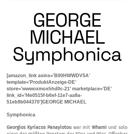
GEORGE
MICHAEL
Symphonica
[amazon_link asins=’B00HWWDV5A‘
template=’ProduktAnzeige-DE‘
store=’wwwoxmoxhhd0c-21′ marketplace=’DE‘
link_id=’f4e0515f-b6ef-11e7-aa9a-
51eb9b044370′]GEORGE MICHAEL
Symphonica
Georgios Kyriacos Panayiotou
war mit
Wham!
und solo
einer der größten Popstars der 80er und 90er. Offenbar