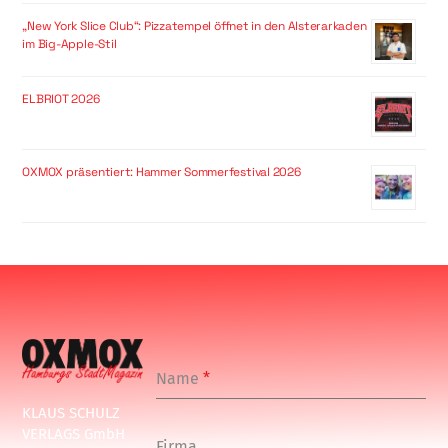
„New York Slice Club“: Pizzatempel öffnet in den Alsterarkaden
im Big-Apple-Stil
ELBRIOT 2026
OXMOX präsentiert: Hammer Sommerfestival 2026
Name
*
KLAUS SCHULZ
VERLAGS GmbH
Firma