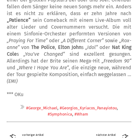
fallen dem Sän­ger keine neuen Songs mehr ein. Anders
ist es nicht zu erklären, dass er zehn Jahre nach
„Patience“
sein Comeback mit einem Live-Album voll
alter Lieder und Covernummern ver­sucht. Die mit
einem Sinfonie-Orchester per­formten Versionen von
„Praying For Ti­me“
oder
„A Different Corner“
sowie
„Rox­
an­ne“
von
The Police
,
Elton John
s
„Idol“
oder
Nat King
Cole
s
„You’ve Changed“
sind exzellent gesungen.
Allerdings hat der Brite seinen Me­ga-Hit
„Freedom 90“
und
„Where I Hope You Are“
, die einzige neue, während
der Tour gespielte Komposition, einfach wegge­las­sen …
(EMI)
*** OKu
,
,
#George_Michael
#Georgios_Kyriacos_Panayiotou
,
#Symphonica
#Wham
vorheriger Artikel
nächster Artikel