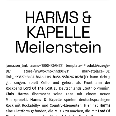
HARMS &
KAPELLE
Meilenstein
[amazon_link asins=’B00HX67NZE‘ template=’ProduktAnzeige-
DE‘ store=’wwwoxmoxhhd0c-21′ marketplace=’DE‘
link_id=’d27e8a37-b64b-11e7-ba54-55f0262162b1′]Er kann richtig
gut singen, spielt Cello und gehört als Frontmann der
Rockband
Lord Of The Lost
zu Deutschlands „Gothic-Promis“:
Chris Harms
überrascht seine Fans mit ei­nem neuen
Musikprojekt.
Harms & Kapelle
spielen deutschsprachigen
Rock mit Rocka­billy- und Country-Elementen. Hier hat
Har­ms
eine Plattform gefunden, die Musik zu machen, die mit
Lord Of