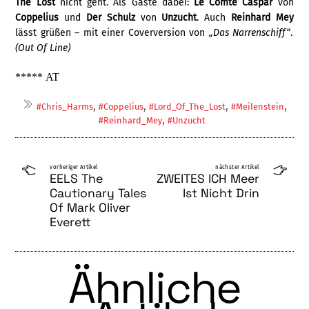
The Lost
nicht geht. Als Gäste dabei:
Le Comte Caspar
von
Coppelius
und
Der Schulz
von
Unzucht
. Auch
Reinhard Mey
lässt grüßen – mit einer Coverversion von
„Das Narrenschiff“
.
(
Out Of Line)
*****
AT
,
,
,
,
#Chris_Harms
#Coppelius
#Lord_Of_The_Lost
#Meilenstein
,
#Reinhard_Mey
#Unzucht
vorheriger Artikel
nächster Artikel
EELS The
ZWEITES ICH Meer
Cautionary Tales
Ist Nicht Drin
Of Mark Oliver
Everett
Ähnliche