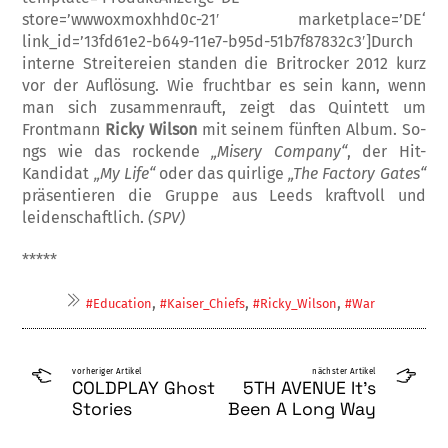
store=’wwwoxmoxhhd0c-21′ marketplace=’DE‘
link_id=’13fd61e2-b649-11e7-b95d-51b7f87832c3′]Durch
interne Streitereien standen die Brit­rocker 2012 kurz
vor der Auflösung. Wie fru­chtbar es sein kann, wenn
man sich zusam­menrauft, zeigt das Quintett um
Frontmann
Ricky Wilson
mit seinem fünften Album. So­
ngs wie das rockende
„Misery Company“
, der Hit-
Kandidat
„My Life“
oder das quirlige
„The Factory Gates“
präsentieren die Grup­pe aus Leeds kraftvoll und
leidenschaftlich.
(SPV)
*****
,
,
,
#Education
#Kaiser_Chiefs
#Ricky_Wilson
#War
vorheriger Artikel
nächster Artikel
COLDPLAY Ghost
5TH AVENUE It’s
Stories
Been A Long Way