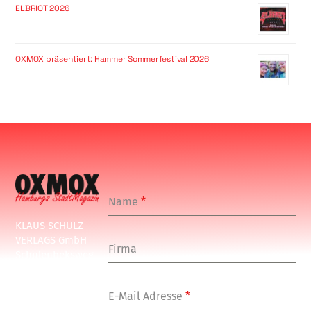
ELBRIOT 2026
OXMOX präsentiert: Hammer Sommerfestival 2026
Name
*
KLAUS SCHULZ
VERLAGS GmbH
Firma
Schulenbeksweg
1
20535 Hamburg
E-Mail Adresse
*