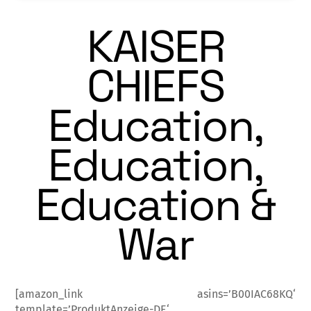
KAISER
CHIEFS
Education,
Education,
Education &
War
[amazon_link asins=’B00IAC68KQ‘
template=’ProduktAnzeige-DE‘