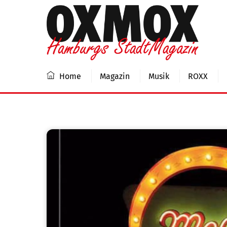
Skip
to
content
Home
Magazin
Musik
ROXX