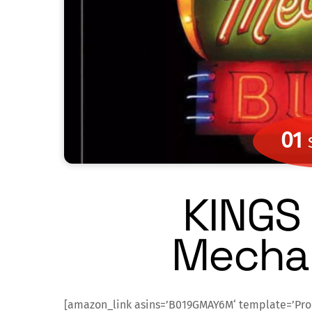
01
KINGS
Mechan
[amazon_link asins=’B019GMAY6M‘ template=’Pr