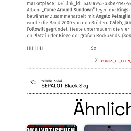
marketplace=’DE‘ link_id=’53a1a945-b8be-11e7-9
Album
„Come Around Sundown“
le­gen die
Kings
m
bewährter Zusammenarbeit mit
Angelo Petraglia
wurde die Band 2000 von den Brüdern
Caleb
,
Ja
Followill
gegründet. Heute un­termauern die vier m
en Platz in der Riege der großen Rock­bands.
(Son
HHHHH So
#KINGS_OF_LEON
vorheriger Artikel
SEPALOT Black Sky
Ähnlich