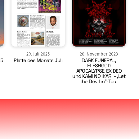
29
.
Juli
2025
20
.
November
2023
25
Platte des Monats Juli
DARK FUNERAL,
FLESHGOD
APOCALYPSE, EX DEO
und KAMI NO IKARI – ‚Let
the Devil in“-Tour