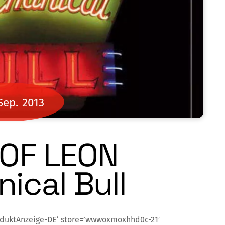
Sep.
2013
 OF LEON
ical Bull
oduktAnzeige-DE‘ store=’wwwoxmoxhhd0c-21′