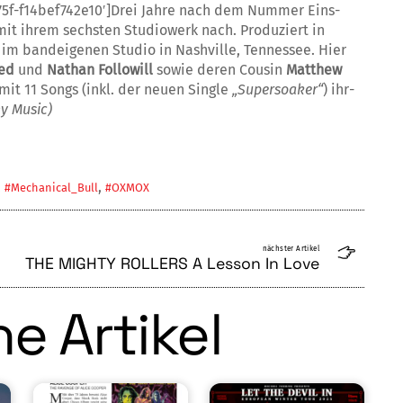
75f-f14bef742e10′]Drei Jahre nach dem Nummer Eins-
it ihrem sechsten Stu­dio­werk nach. Produziert in
im bandeigenen Studio in Nashville, Tennessee. Hier
red
und
Na­than Followill
sowie deren Cousin
Matthew
it 11 Songs (in­kl. der neuen Single
„Supersoaker“
) ihr­­
y Music)
,
,
#Mechanical_Bull
#OXMOX
nächster Artikel
THE MIGHTY ROLLERS A Lesson In Love
e Artikel